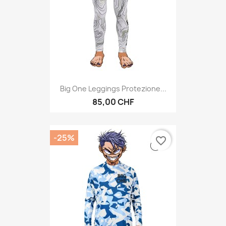
Big One Leggings Protezione...
85,00 CHF
-25%
favorite_border