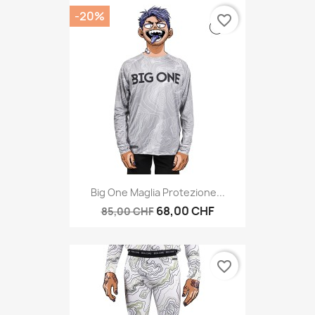
-20%
favorite_border
Big One Maglia Protezione...
68,00 CHF
85,00 CHF
favorite_border