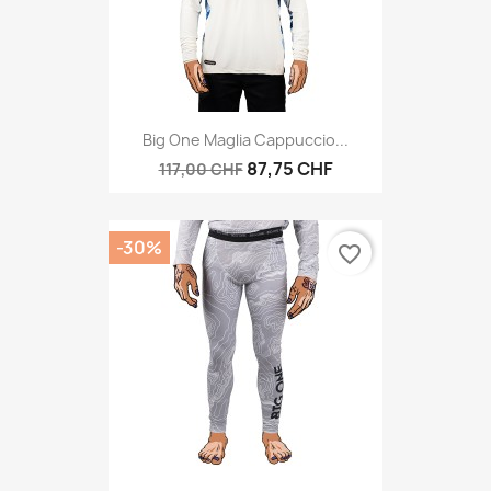
Big One Maglia Cappuccio...
87,75 CHF
117,00 CHF
-30%
favorite_border