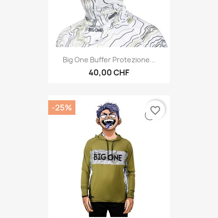
Big One Buffer Protezione...
40,00 CHF
-25%
favorite_border