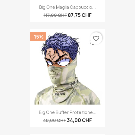
Big One Maglia Cappuccio...
87,75 CHF
117,00 CHF
-15%
favorite_border
Big One Buffer Protezione...
34,00 CHF
40,00 CHF