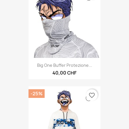
Big One Buffer Protezione...
40,00 CHF
-25%
favorite_border