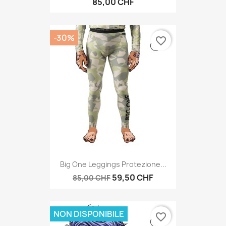
85,00 CHF
-30%
favorite_border
Big One Leggings Protezione...
59,50 CHF
85,00 CHF
NON DISPONIBILE
favorite_border