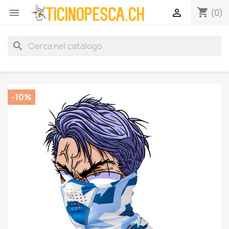
shopping_cart


(0)
search
-10%