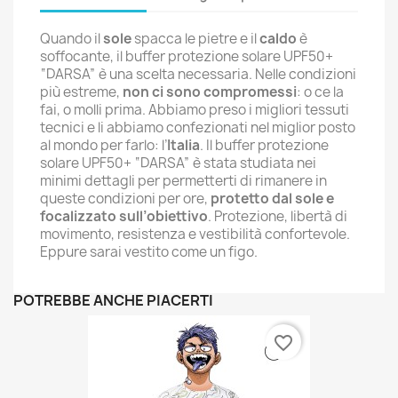
Quando il
sole
spacca le pietre e il
caldo
è
soffocante, il buffer protezione solare UPF50+
“DARSA” è una scelta necessaria. Nelle condizioni
più estreme,
non ci sono compromessi
: o ce la
fai, o molli prima. Abbiamo preso i migliori tessuti
tecnici e li abbiamo confezionati nel miglior posto
al mondo per farlo: l’
Italia
. Il buffer protezione
solare UPF50+ “DARSA” è stata studiata nei
minimi dettagli per permetterti di rimanere in
queste condizioni per ore,
protetto dal sole e
focalizzato sull’obiettivo
. Protezione, libertà di
movimento, resistenza e vestibilità confortevole.
Eppure sarai vestito come un figo.
POTREBBE ANCHE PIACERTI
favorite_border