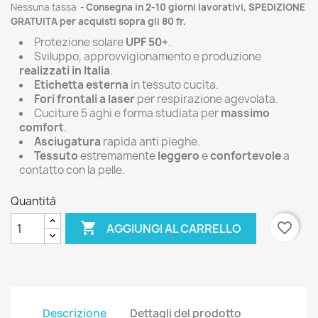
Nessuna tassa
Consegna in 2-10 giorni lavorativi, SPEDIZIONE
GRATUITA per acquisti sopra gli 80 fr.
Protezione solare
UPF 50+
.
Sviluppo, approvvigionamento e produzione
realizzati in Italia
.
Etichetta esterna
in tessuto cucita.
Fori frontali a laser
per respirazione agevolata.
Cuciture 5 aghi e forma studiata per
massimo
comfort
.
Asciugatura
rapida anti pieghe.
Tessuto
estremamente
leggero
e
confortevole
a
contatto con la pelle.
Quantità

favorite_border
AGGIUNGI AL CARRELLO
Descrizione
Dettagli del prodotto