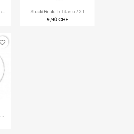
Anteprima

...
Stucki Finale In Titanio 7 X 1
9,90 CHF
vorite_border
..