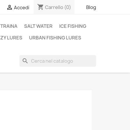
shopping_cart

Carrello
(0)
Blog
Accedi
TRAINA
SALT WATER
ICE FISHING
AZY LURES
URBAN FISHING LURES
search