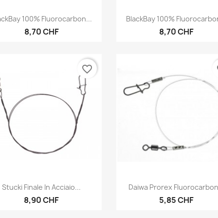
Anteprima
Anteprima


ackBay 100% Fluorocarbon...
BlackBay 100% Fluorocarbon
8,70 CHF
8,70 CHF
favorite_border
fa
Anteprima
Anteprima


Stucki Finale In Acciaio...
Daiwa Prorex Fluorocarbon.
8,90 CHF
5,85 CHF