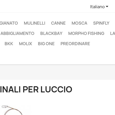

Italiano
IGIANATO
MULINELLI
CANNE
MOSCA
SPINFLY
ABBIGLIAMENTO
BLACKBAY
MORPHO FISHING
L
BKK
MOLIX
BIG ONE
PREORDINARE
INALI PER LUCCIO