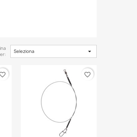
ina

Seleziona
er:
vorite_border
favorite_border