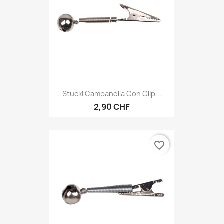
Stucki Campanella Con Clip...
2,90 CHF
favorite_border