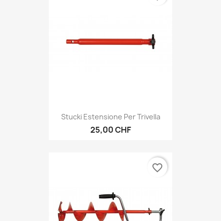
Stucki Estensione Per Trivella
25,00 CHF
favorite_border