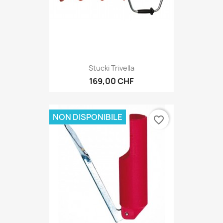
Stucki Trivella
169,00 CHF
NON DISPONIBILE
favorite_border