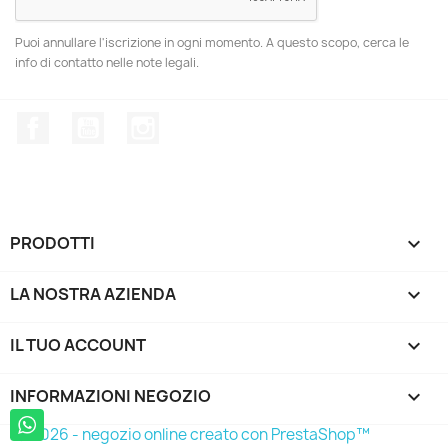
Puoi annullare l'iscrizione in ogni momento. A questo scopo, cerca le
info di contatto nelle note legali.
Facebook
YouTube
Instagram
PRODOTTI

LA NOSTRA AZIENDA

IL TUO ACCOUNT

INFORMAZIONI NEGOZIO
keyboard_arrow_down
© 2026 - negozio online creato con PrestaShop™