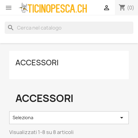
shopping_cart


(0)
search
ACCESSORI
ACCESSORI

Seleziona
Visualizzati 1-8 su 8 articoli