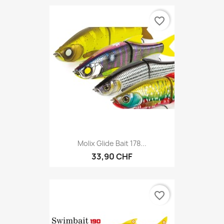
favorite_border
Molix Glide Bait 178...
33,90 CHF
favorite_border