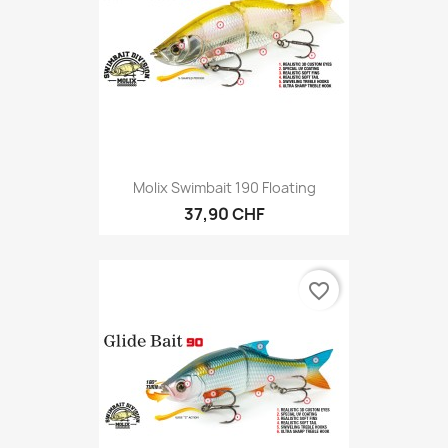
Molix Swimbait 190 Floating
37,90 CHF
favorite_border