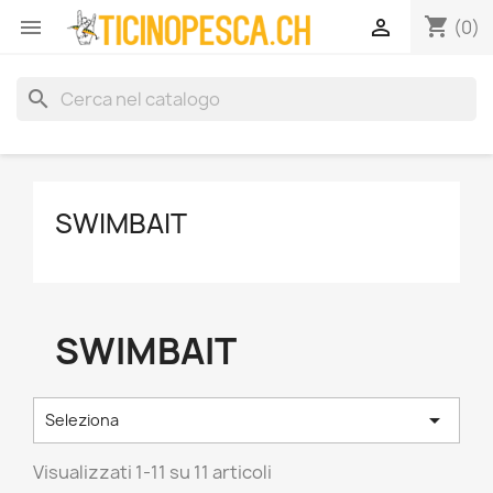
shopping_cart


(0)
search
SWIMBAIT
SWIMBAIT

Seleziona
Visualizzati 1-11 su 11 articoli