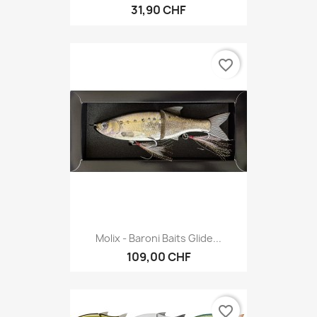
31,90 CHF
favorite_border
Molix - Baroni Baits Glide...
109,00 CHF
favorite_border