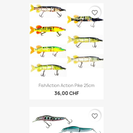
favorite_border
FishAction Action Pike 25cm
36,00 CHF
favorite_border