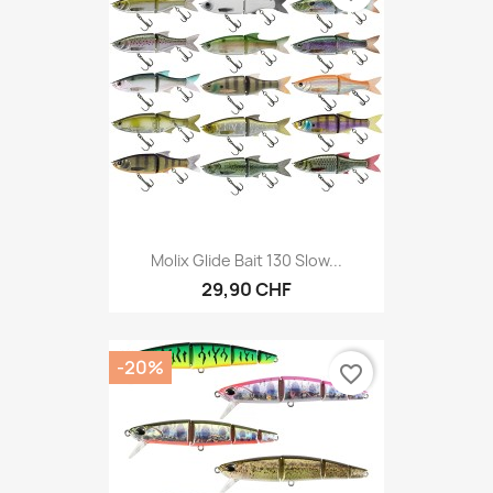
Molix Glide Bait 130 Slow...
29,90 CHF
-20%
favorite_border