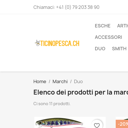
Chiamaci:
+41 (0) 79 203 38 90
ESCHE
ART
ACCESSORI
DUO
SMITH
Home
Marchi
Duo
Elenco dei prodotti per la ma
Ci sono 11 prodotti.
-20
favorite_border