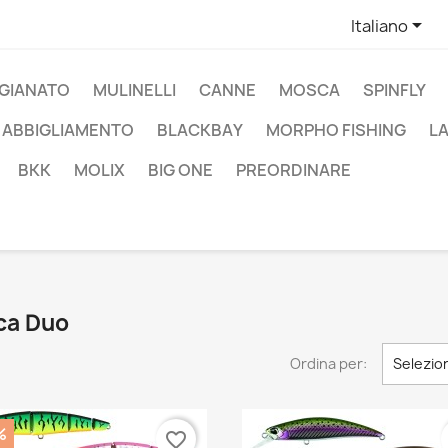

Italiano
IGIANATO
MULINELLI
CANNE
MOSCA
SPINFLY
ABBIGLIAMENTO
BLACKBAY
MORPHO FISHING
L
BKK
MOLIX
BIG ONE
PREORDINARE
rca Duo
Ordina per:
Selezio
%
favorite_border