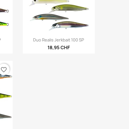
Anteprima

P
Duo Realis Jerkbait 100 SP
18,95 CHF
favorite_border