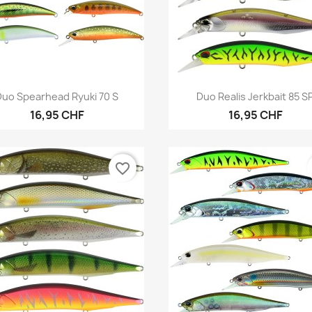
Anteprima
Anteprima


Duo Spearhead Ryuki 70 S
Duo Realis Jerkbait 85 S
16,95 CHF
16,95 CHF
favorite_border