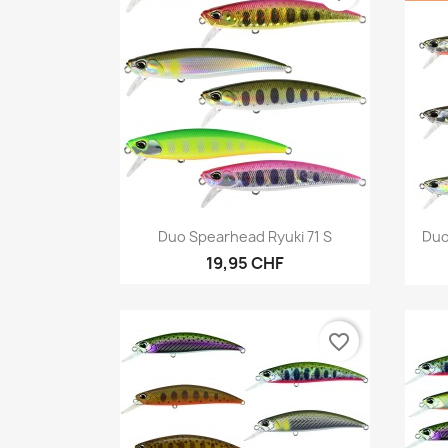
Anteprima

Duo Spearhead Ryuki 71 S
Duo
19,95 CHF
favorite_border