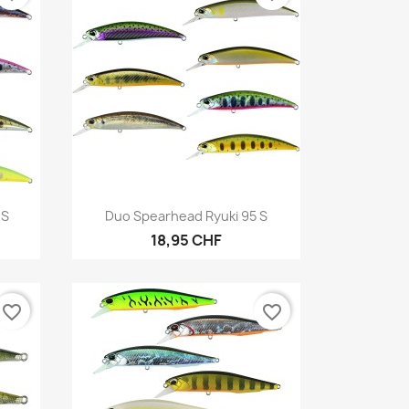
Anteprima

 S
Duo Spearhead Ryuki 95 S
18,95 CHF
favorite_border
favorite_border