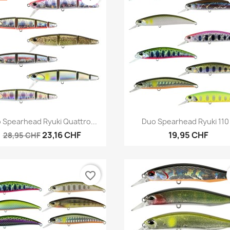
Anteprima
Anteprima


 Spearhead Ryuki Quattro...
Duo Spearhead Ryuki 110
23,16 CHF
19,95 CHF
28,95 CHF
favorite_border