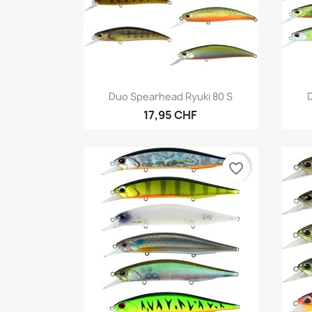
Anteprima

Duo Spearhead Ryuki 80 S
17,95 CHF
favorite_border