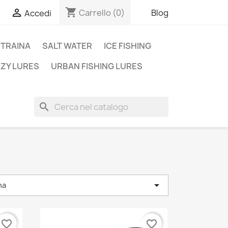
shopping_cart

Carrello
(0)
Blog
Accedi
TRAINA
SALT WATER
ICE FISHING
AZY LURES
URBAN FISHING LURES
search

na
favorite_border
favorite_border