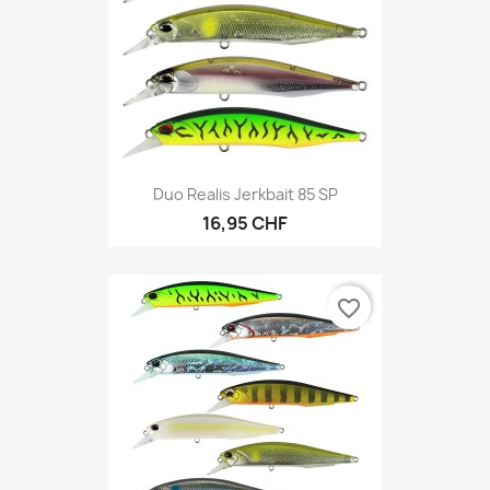
Duo Realis Jerkbait 85 SP
16,95 CHF
favorite_border