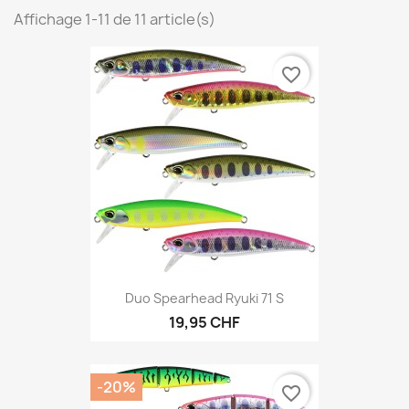
Affichage 1-11 de 11 article(s)
favorite_border
Duo Spearhead Ryuki 71 S
19,95 CHF
-20%
favorite_border