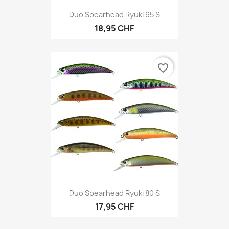
Duo Spearhead Ryuki 95 S
18,95 CHF
favorite_border
Duo Spearhead Ryuki 80 S
17,95 CHF