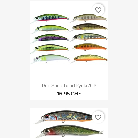
favorite_border
Duo Spearhead Ryuki 70 S
16,95 CHF
favorite_border