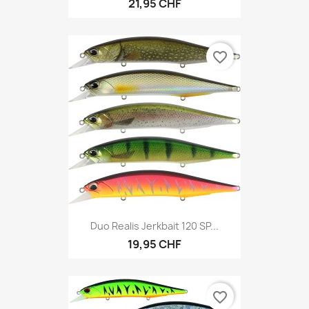
21,95 CHF
favorite_border
Duo Realis Jerkbait 120 SP...
19,95 CHF
favorite_border