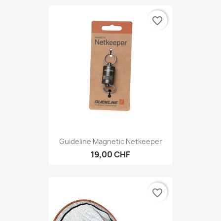
favorite_border
Guideline Magnetic Netkeeper
19,00 CHF
favorite_border