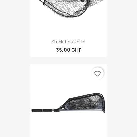
Stucki Epuisette
35,00 CHF
favorite_border