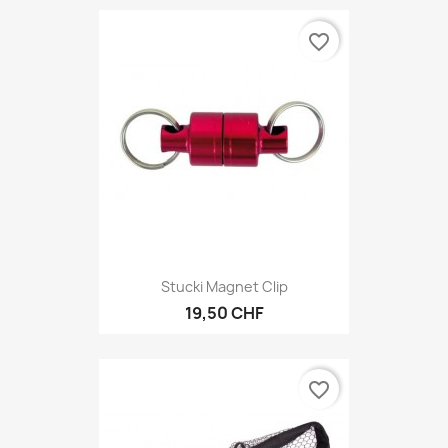
favorite_border
Stucki Magnet Clip
19,50 CHF
favorite_border