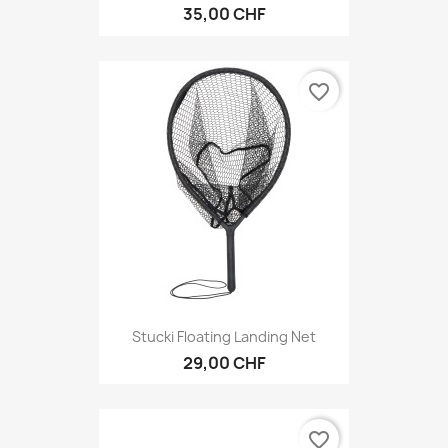
35,00 CHF
favorite_border
Stucki Floating Landing Net
29,00 CHF
favorite_border