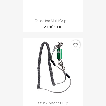
Guideline Multi Grip -...
21,90 CHF
favorite_border
Stucki Magnet Clip