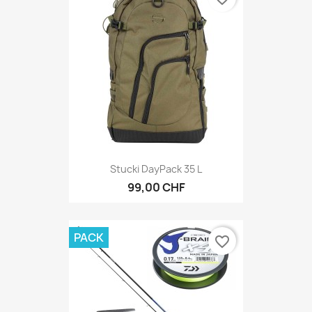
Stucki DayPack 35 L
99,00 CHF
PACK
favorite_border