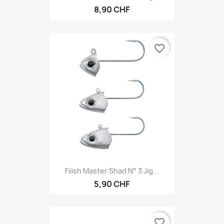
8,90 CHF
favorite_border
Fiiish Master Shad N° 3 Jig...
5,90 CHF
favorite_border