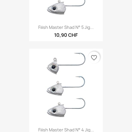
Fiiish Master Shad N° 5 Jig...
10,90 CHF
favorite_border
Fiiish Master Shad N° 4 Jig...