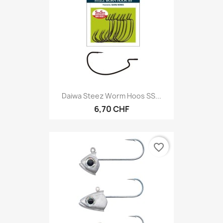
Daiwa Steez Worm Hoos SS...
6,70 CHF
favorite_border