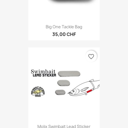
Big One Tackle Bag
35,00 CHF
favorite_border
Molix Swimbait Lead Sticker