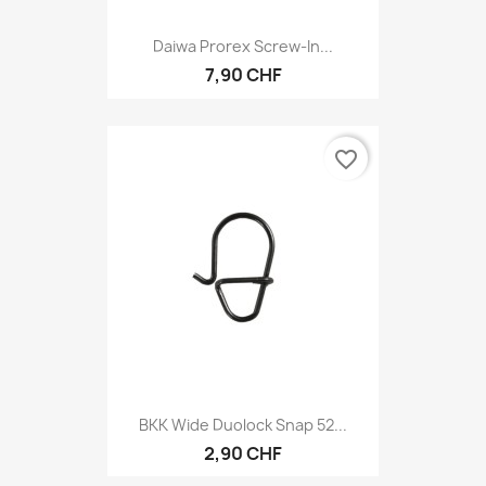
Daiwa Prorex Screw-In...
7,90 CHF
favorite_border
BKK Wide Duolock Snap 52...
2,90 CHF