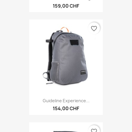
159,00 CHF
favorite_border
Guideline Experience...
154,00 CHF
favorite_border