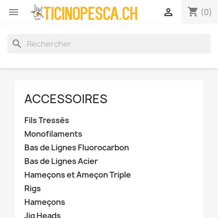
shopping_cart


(0)
search
ACCESSOIRES
Fils Tressés
Monofilaments
Bas de Lignes Fluorocarbon
Bas de Lignes Acier
Hameçons et Ameçon Triple
Rigs
Hameçons
Jig Heads