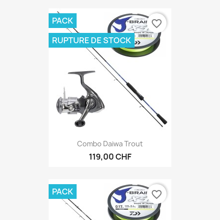
PACK
favorite_border
RUPTURE DE STOCK
Combo Daiwa Trout
119,00 CHF
PACK
favorite_border