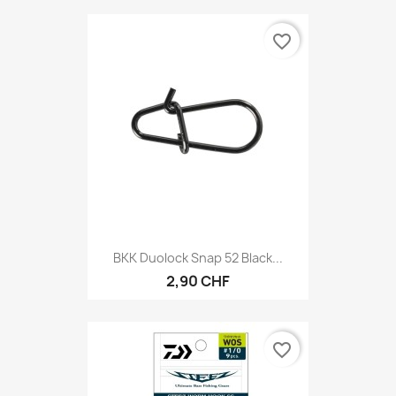
favorite_border
BKK Duolock Snap 52 Black...
2,90 CHF
favorite_border