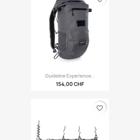
Guideline Experience...
154,00 CHF
favorite_border