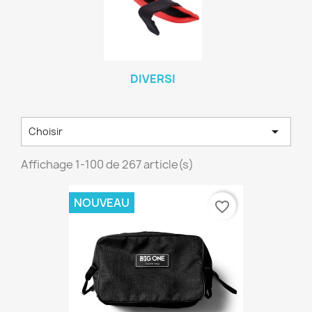
DIVERSI

Choisir
Affichage 1-100 de 267 article(s)
NOUVEAU
favorite_border