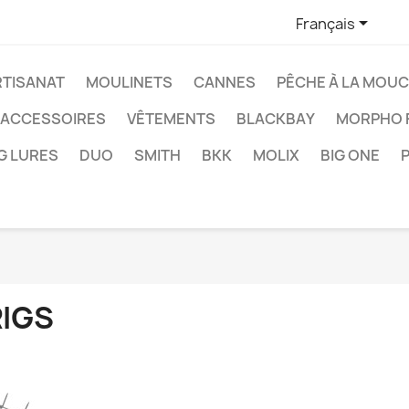

Français
RTISANAT
MOULINETS
CANNES
PÊCHE À LA MOU
ACCESSOIRES
VÊTEMENTS
BLACKBAY
MORPHO F
G LURES
DUO
SMITH
BKK
MOLIX
BIG ONE
RIGS