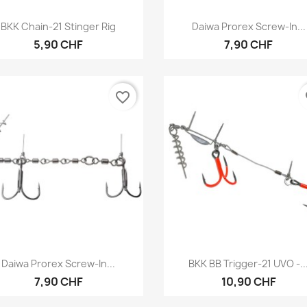
Aperçu rapide
Aperçu rapide


BKK Chain-21 Stinger Rig
Daiwa Prorex Screw-In...
5,90 CHF
7,90 CHF
favorite_border
fa
Aperçu rapide
Aperçu rapide


Daiwa Prorex Screw-In...
BKK BB Trigger-21 UVO -..
7,90 CHF
10,90 CHF