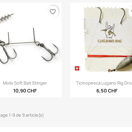
favorite_border
fa
Aperçu rapide
Aperçu rapide


Molix Soft Bait Stinger
Ticinopesca Lugano Rig Drop
10,90 CHF
6,50 CHF
hage 1-9 de 9 article(s)