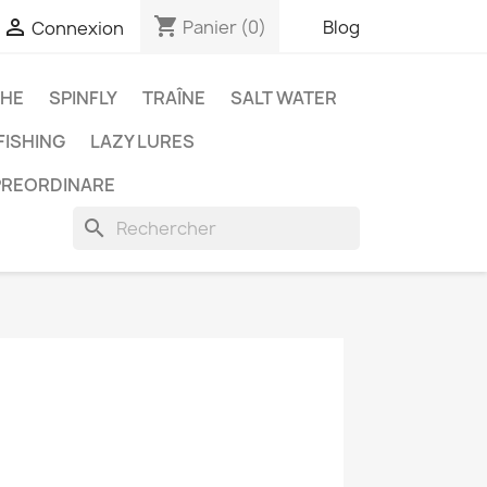
shopping_cart

Panier
(0)
Blog
Connexion
CHE
SPINFLY
TRAÎNE
SALT WATER
ISHING
LAZY LURES
PREORDINARE
search