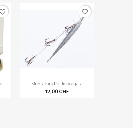
vorite_border
favorite_border
Aperçu rapide

...
Montatura Per Imbragata
12,00 CHF