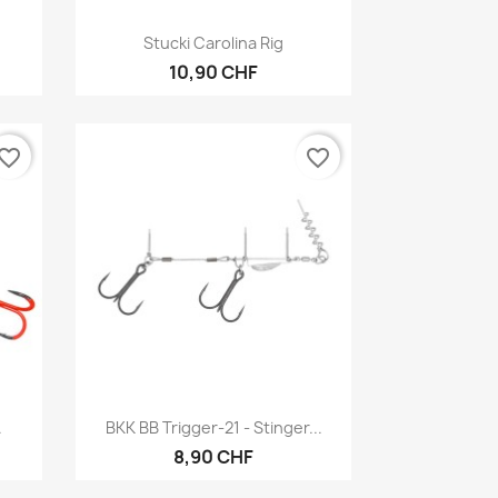
Aperçu rapide

Stucki Carolina Rig
10,90 CHF
vorite_border
favorite_border
Aperçu rapide

.
BKK BB Trigger-21 - Stinger...
8,90 CHF