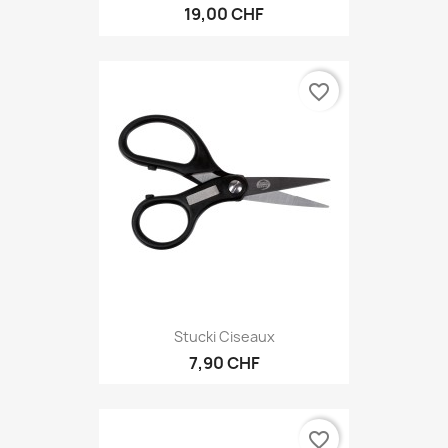
19,00 CHF
favorite_border
Stucki Ciseaux
7,90 CHF
favorite_border