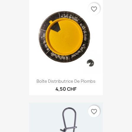
favorite_border
Boîte Distributrice De Plombs
4,50 CHF
favorite_border