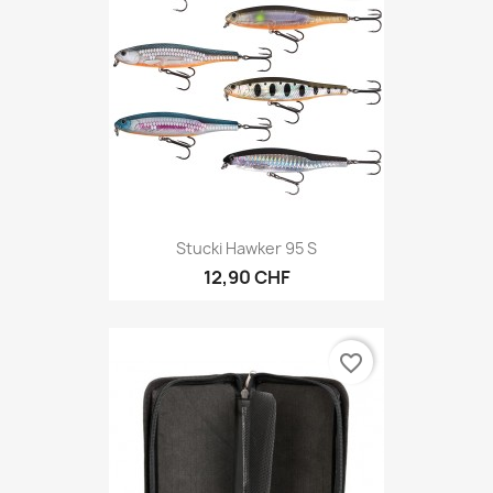
Stucki Hawker 95 S
12,90 CHF
favorite_border