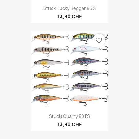
Stucki Lucky Beggar 85 S
13,90 CHF
favorite_border
Stucki Quarry 80 FS
13,90 CHF