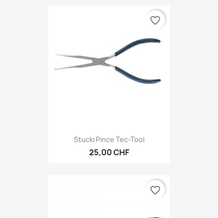
favorite_border
Stucki Pince Tec-Tool
25,00 CHF
favorite_border