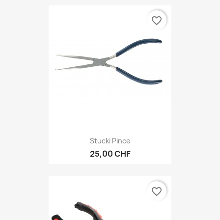
favorite_border
Stucki Pince
25,00 CHF
favorite_border