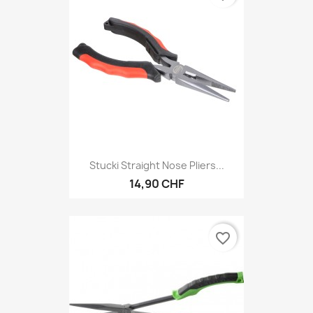
Stucki Straight Nose Pliers...
14,90 CHF
favorite_border