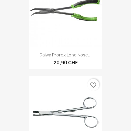
Daiwa Prorex Long Nose...
20,90 CHF
favorite_border