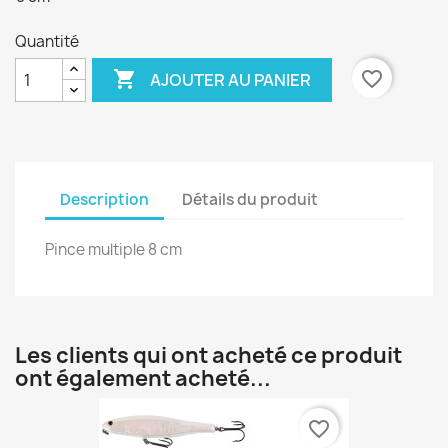
Quantité

favorite_border
AJOUTER AU PANIER
Description
Détails du produit
Pince multiple 8 cm
Les clients qui ont acheté ce produit
ont également acheté...
favorite_border