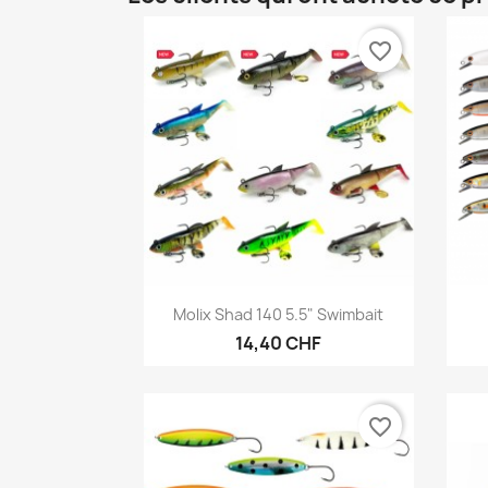
favorite_border
Aperçu rapide

Molix Shad 140 5.5" Swimbait
14,40 CHF
favorite_border