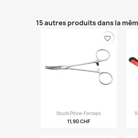
15 autres produits dans la mêm
favorite_border
Aperçu rapide

Stucki Pince-Forceps
S
11,90 CHF