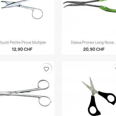
Aperçu rapide
Aperçu rapide


tucki Petite Pince Multiple
Daiwa Prorex Long Nose..
12,90 CHF
20,90 CHF
favorite_border
fa