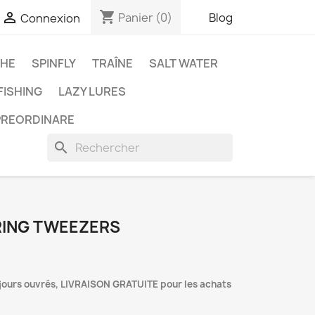
shopping_cart

Panier
(0)
Blog
Connexion
CHE
SPINFLY
TRAÎNE
SALT WATER
ISHING
LAZY LURES
PREORDINARE
search
 RING TWEEZERS
 jours ouvrés, LIVRAISON GRATUITE pour les achats