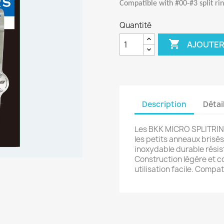
Compatible with #00-#3 split ri
Quantité

AJOUTER
Description
Détai
Les BKK MICRO SPLITRIN
les petits anneaux brisé
inoxydable durable résist
Construction légère et 
utilisation facile. Comp