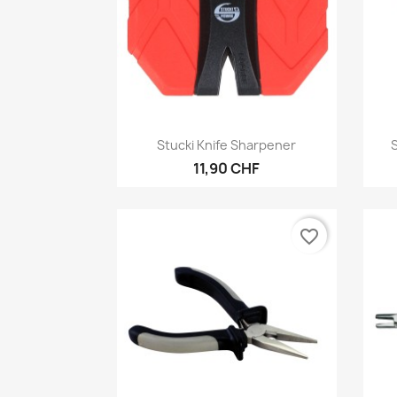
Aperçu rapide

Stucki Knife Sharpener
S
11,90 CHF
favorite_border