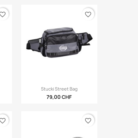
vorite_border
favorite_border
Aperçu rapide

Stucki Street Bag
79,00 CHF
vorite_border
favorite_border