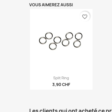
VOUS AIMEREZ AUSSI
favorite_border
Aperçu rapide

Split Ring
3,90 CHF
Les clients qui ont acheté ce p