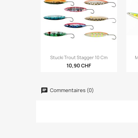
Aperçu rapide

Stucki Trout Stagger 10 Cm
M
10,90 CHF
Commentaires (0)