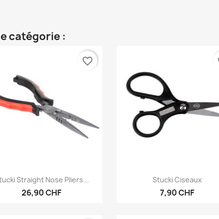
e catégorie :
favorite_border
fa
Aperçu rapide
Aperçu rapide


tucki Straight Nose Pliers...
Stucki Ciseaux
26,90 CHF
7,90 CHF