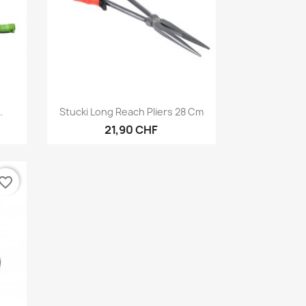
Aperçu rapide

.
Stucki Long Reach Pliers 28 Cm
21,90 CHF
vorite_border