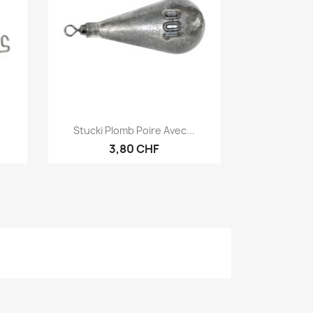
Aperçu rapide

Stucki Plomb Poire Avec...
3,80 CHF