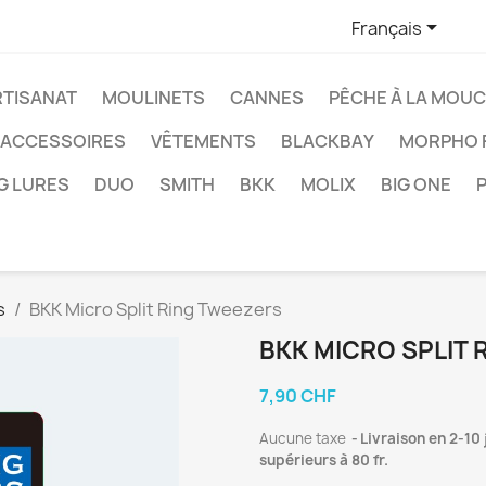

Français
RTISANAT
MOULINETS
CANNES
PÊCHE À LA MOU
ACCESSOIRES
VÊTEMENTS
BLACKBAY
MORPHO F
G LURES
DUO
SMITH
BKK
MOLIX
BIG ONE
s
BKK Micro Split Ring Tweezers
BKK MICRO SPLIT
7,90 CHF
Aucune taxe
Livraison en 2-10
supérieurs à 80 fr.