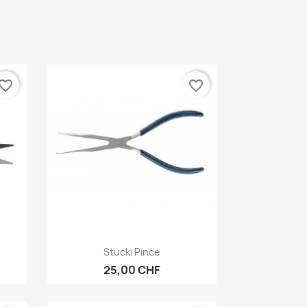
vorite_border
favorite_border
Aperçu rapide

Stucki Pince
25,00 CHF