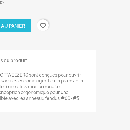
ngs
favorite_border
 AU PANIER
ls du produit
G TWEEZERS sont conçues pour ouvrir
s sans les endommager. Le corps en acier
e à une utilisation prolongée.
conception ergonomique pour une
atible avec les anneaux fendus #00-#3.