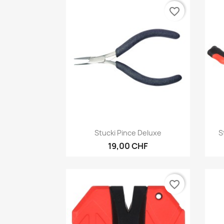
favorite_border
Aperçu rapide

Stucki Pince Deluxe
S
19,00 CHF
favorite_border