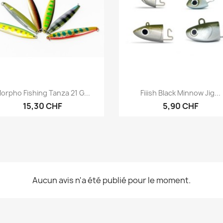
Aperçu rapide
Aperçu rapide


orpho Fishing Tanza 21 G...
Fiiish Black Minnow Jig...
15,30 CHF
5,90 CHF
Aucun avis n'a été publié pour le moment.