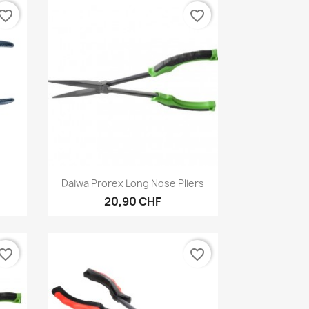
vorite_border
favorite_border
Aperçu rapide

Daiwa Prorex Long Nose Pliers
20,90 CHF
vorite_border
favorite_border