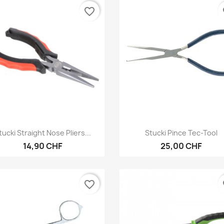
favorite_border
fa
Aperçu rapide
Aperçu rapide


tucki Straight Nose Pliers...
Stucki Pince Tec-Tool
14,90 CHF
25,00 CHF
favorite_border
fa