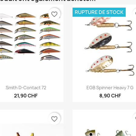
RUPTURE DE STOCK
favorite_border
fa
Aperçu rapide
Aperçu rapide


Smith D-Contact 72
EGB Spinner Heavy 7 G
21,90 CHF
8,90 CHF
favorite_border
fa