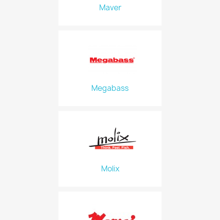
Maver
Megabass
Molix