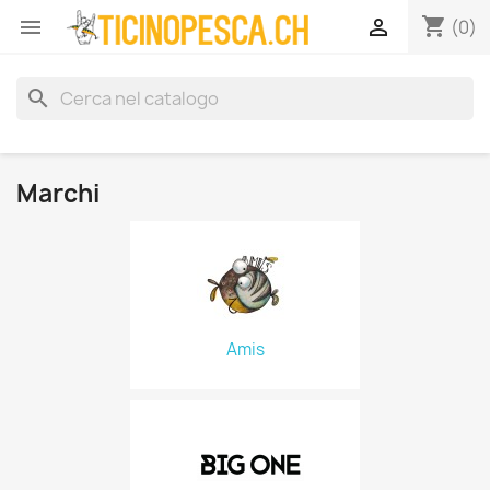
shopping_cart


(0)
search
Marchi
Amis