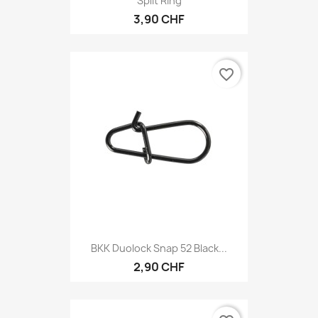
Split Ring
3,90 CHF
favorite_border
BKK Duolock Snap 52 Black...
2,90 CHF