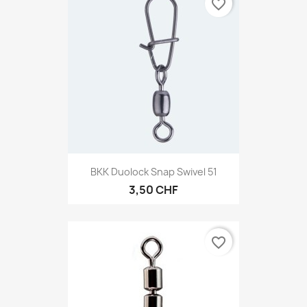
favorite_border
BKK Duolock Snap Swivel 51
3,50 CHF
favorite_border