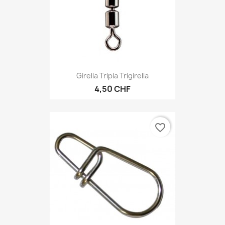
Girella Tripla Trigirella
4,50 CHF
favorite_border