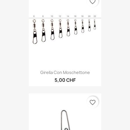
favorite_border
Girella Con Moschettone
5,00 CHF
favorite_border