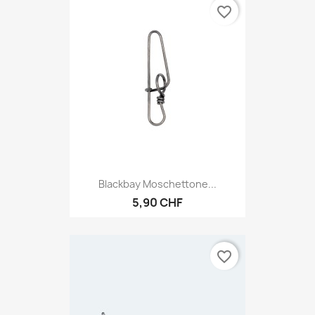
favorite_border
Blackbay Moschettone...
5,90 CHF
favorite_border