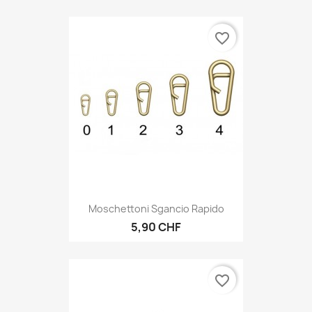
favorite_border
Moschettoni Sgancio Rapido
5,90 CHF
favorite_border