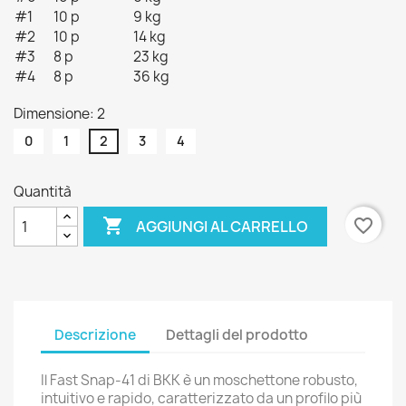
#1
10 p
9 kg
#2
10 p
14 kg
#3
8 p
23 kg
#4
8 p
36 kg
Dimensione: 2
0
1
2
3
4
Quantità

favorite_border
AGGIUNGI AL CARRELLO
Descrizione
Dettagli del prodotto
Il Fast Snap-41 di BKK è un moschettone robusto,
intuitivo e rapido, caratterizzato da un profilo più