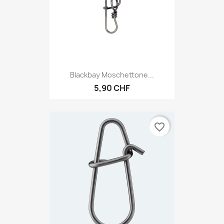
Blackbay Moschettone...
5,90 CHF
favorite_border