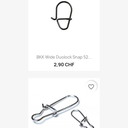
BKK Wide Duolock Snap 52...
2,90 CHF
favorite_border