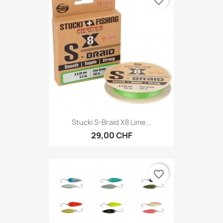
favorite_border
Stucki S-Braid X8 Lime...
29,00 CHF
favorite_border