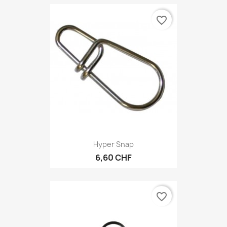
favorite_border
Hyper Snap
6,60 CHF
favorite_border