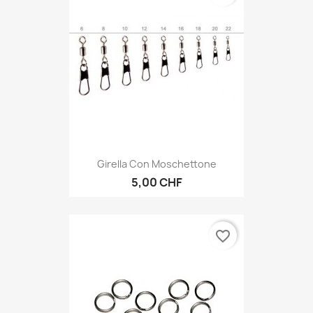
Girella Con Moschettone
5,00 CHF
favorite_border