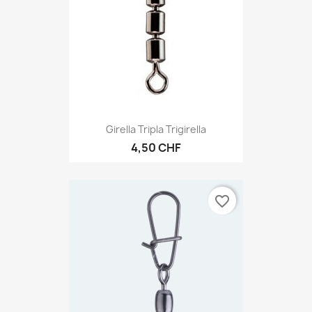
Girella Tripla Trigirella
4,50 CHF
favorite_border