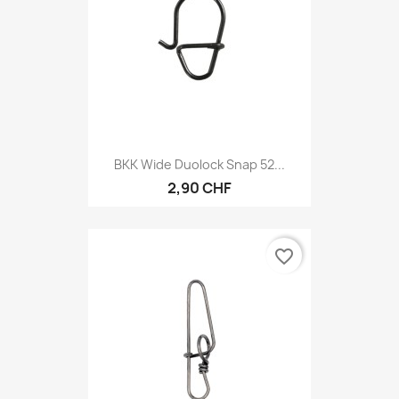
BKK Wide Duolock Snap 52...
2,90 CHF
favorite_border