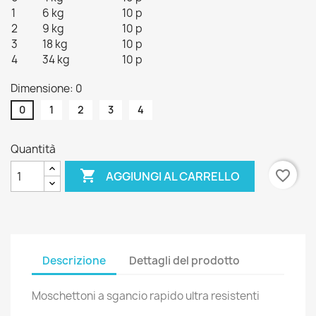
1
6 kg
10 p
2
9 kg
10 p
3
18 kg
10 p
4
34 kg
10 p
Dimensione: 0
0
1
2
3
4
Quantità

favorite_border
AGGIUNGI AL CARRELLO
Descrizione
Dettagli del prodotto
Moschettoni a sgancio rapido ultra resistenti