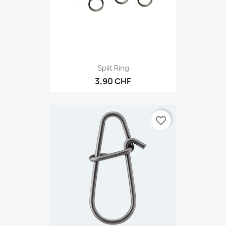
Split Ring
3,90 CHF
favorite_border