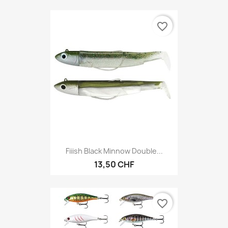
favorite_border
Fiiish Black Minnow Double...
13,50 CHF
favorite_border