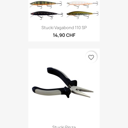
Stucki Vagabond 110 SP
14,90 CHF
favorite_border
Stucki Pinza