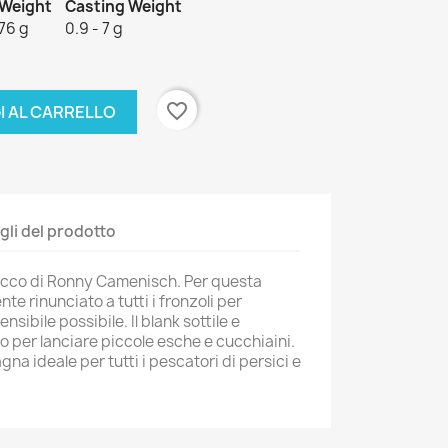
Weight
Casting Weight
76 g
0.9 - 7 g
favorite_border
I AL CARRELLO
gli del prodotto
 tocco di Ronny Camenisch. Per questa
 rinunciato a tutti i fronzoli per
ensibile possibile. Il blank sottile e
o per lanciare piccole esche e cucchiaini.
a ideale per tutti i pescatori di persici e