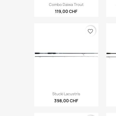
Anteprima

Combo Daiwa Trout
119,00 CHF
favorite_border
Anteprima

Stucki Lacustris
398,00 CHF