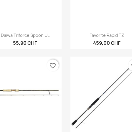
Anteprima
Anteprima


Daiwa Triforce Spoon UL
Favorite Rapid TZ
55,90 CHF
459,00 CHF
favorite_border
fa