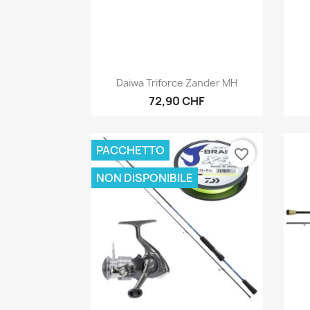
Anteprima

Daiwa Triforce Zander MH
72,90 CHF
PACCHETTO
favorite_border
NON DISPONIBILE