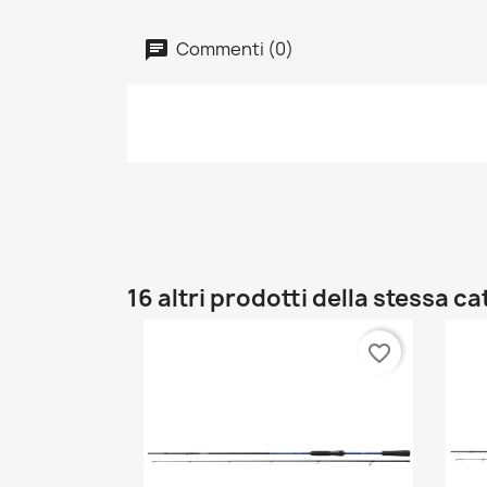
Commenti (0)
16 altri prodotti della stessa c
favorite_border