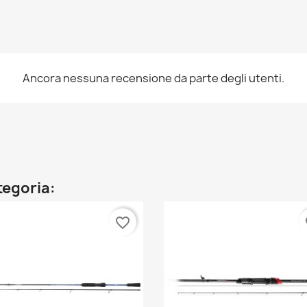
Ancora nessuna recensione da parte degli utenti.
ategoria:
favorite_border
fa