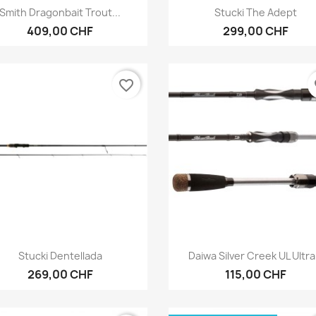
Anteprima
Anteprima


Smith Dragonbait Trout...
Stucki The Adept
409,00 CHF
299,00 CHF
favorite_border
fa
Anteprima
Anteprima


Stucki Dentellada
Daiwa Silver Creek UL Ultra.
269,00 CHF
115,00 CHF