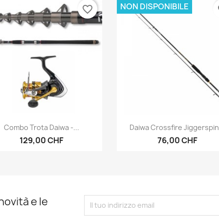
NON DISPONIBILE
favorite_border
fa
Anteprima
Anteprima


Combo Trota Daiwa -...
Daiwa Crossfire Jiggerspin.
129,00 CHF
76,00 CHF
novità e le