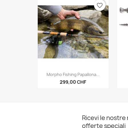
favorite_border
Anteprima

Morpho Fishing Papallona...
299,00 CHF
Ricevi le nostre 
offerte speciali