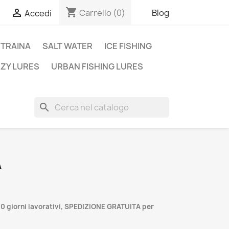
shopping_cart

Carrello
(0)
Blog
Accedi
TRAINA
SALT WATER
ICE FISHING
AZY LURES
URBAN FISHING LURES
search
A
0 giorni lavorativi, SPEDIZIONE GRATUITA per