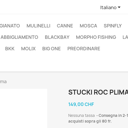

Italiano
IGIANATO
MULINELLI
CANNE
MOSCA
SPINFLY
ABBIGLIAMENTO
BLACKBAY
MORPHO FISHING
L
BKK
MOLIX
BIG ONE
PREORDINARE
ima
STUCKI ROC PLIM
149,00 CHF
Nessuna tassa
Consegna in 2-1
acquisti sopra gli 80 fr.