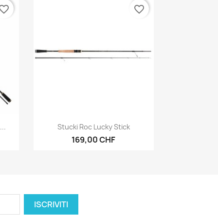
vorite_border
favorite_border
Anteprima

..
Stucki Roc Lucky Stick
169,00 CHF