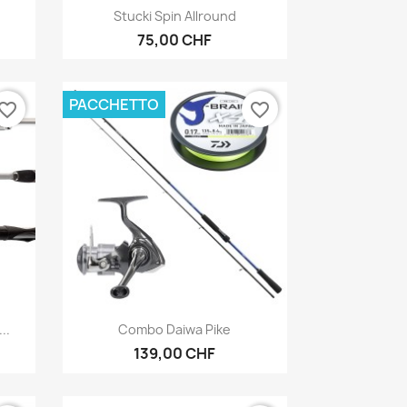
Anteprima

Stucki Spin Allround
75,00 CHF
PACCHETTO
vorite_border
favorite_border
Anteprima

..
Combo Daiwa Pike
139,00 CHF