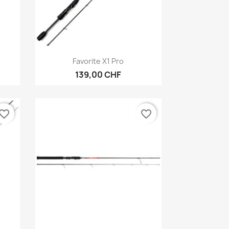
Anteprima

Favorite X1 Pro
139,00 CHF
vorite_border
favorite_border