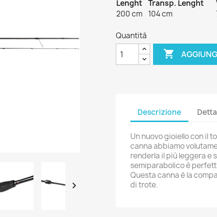
Lenght
Transp. Lenght
200 cm
104 cm
Quantità

AGGIUNG
Descrizione
Detta
Un nuovo gioiello con il
canna abbiamo volutamente
renderla il più leggera e s
semiparabolico è perfett
Questa canna è la compagn

di trote.