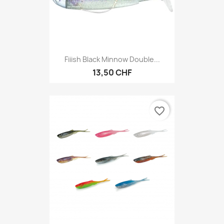
Fiiish Black Minnow Double...
13,50 CHF
favorite_border