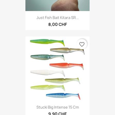
Just Fish Bait Kitara SR...
8,00 CHF
favorite_border
Stucki Big Intense 15 Cm
9,90 CHF