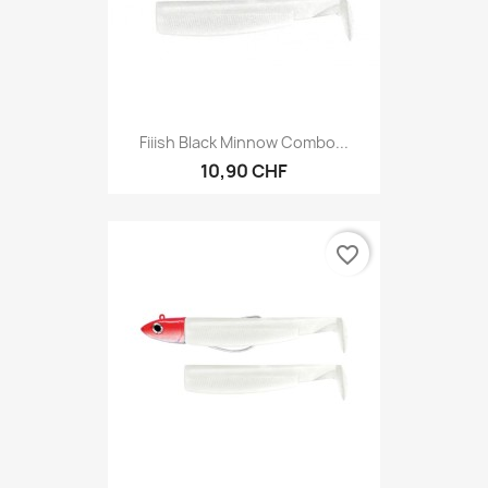
Fiiish Black Minnow Combo...
10,90 CHF
favorite_border