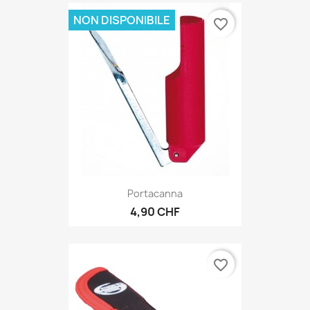
NON DISPONIBILE
favorite_border
Portacanna
4,90 CHF
favorite_border