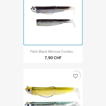
Fiiish Black Minnow Combo...
7,90 CHF
favorite_border