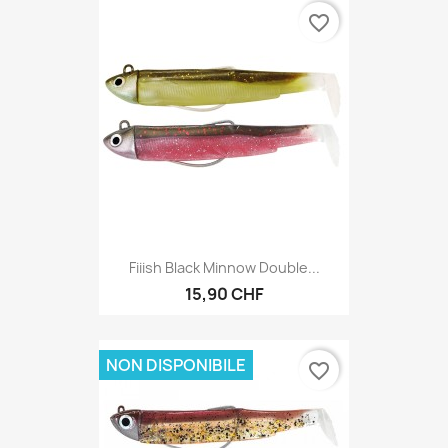
favorite_border
Fiiish Black Minnow Double...
15,90 CHF
NON DISPONIBILE
favorite_border