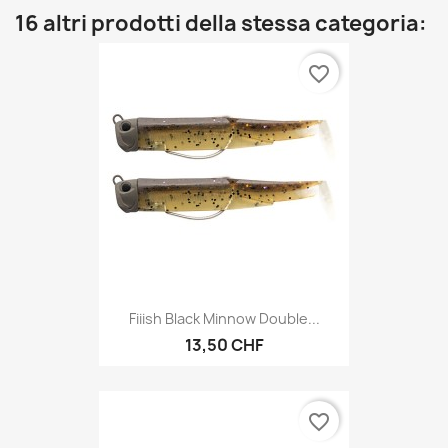
16 altri prodotti della stessa categoria:
favorite_border
Fiiish Black Minnow Double...
13,50 CHF
favorite_border