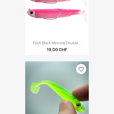
Fiiish Black Minnow Double...
19,00 CHF
favorite_border