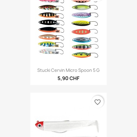
Stucki Cervin Micro Spoon 5 G
5,90 CHF
favorite_border