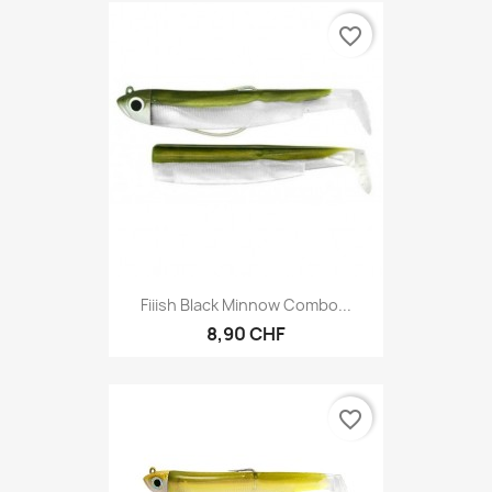
favorite_border
Fiiish Black Minnow Combo...
8,90 CHF
favorite_border