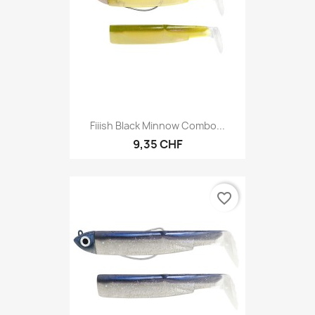
Fiiish Black Minnow Combo...
9,35 CHF
favorite_border