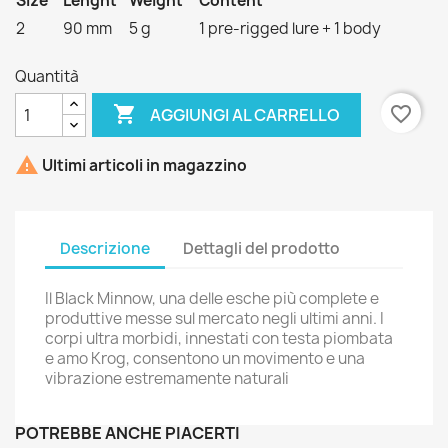
Size
Lenght
Weight
Content
2
90 mm
5 g
1 pre-rigged lure + 1 body
Quantità

favorite_border
AGGIUNGI AL CARRELLO

Ultimi articoli in magazzino
Descrizione
Dettagli del prodotto
Il Black Minnow, una delle esche più complete e
produttive messe sul mercato negli ultimi anni. I
corpi ultra morbidi, innestati con testa piombata
e amo Krog, consentono un movimento e una
vibrazione estremamente naturali
POTREBBE ANCHE PIACERTI