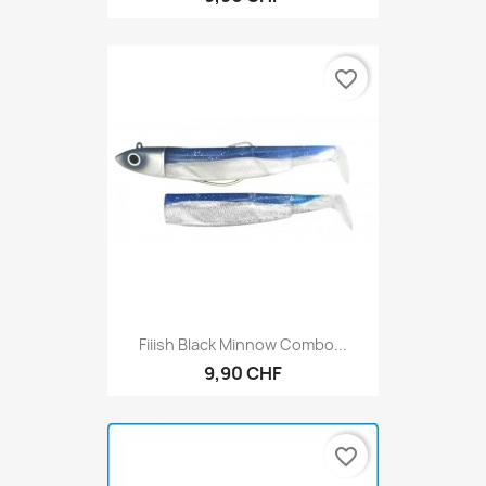
favorite_border
Fiiish Black Minnow Combo...
9,90 CHF
favorite_border