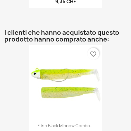
9,35 CHF
I clienti che hanno acquistato questo
prodotto hanno comprato anche:
favorite_border
Fiiish Black Minnow Combo...