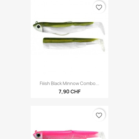
favorite_border
Fiiish Black Minnow Combo...
7,90 CHF
favorite_border