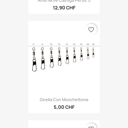
Amis Ninfe Castiga Persic 5
12,90 CHF
favorite_border
Girella Con Moschettone
5,00 CHF