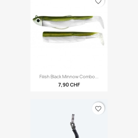
favorite_border
Fiiish Black Minnow Combo...
7,90 CHF
favorite_border