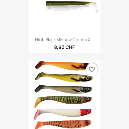
Fiiish Black Minnow Combo X...
8,90 CHF
favorite_border