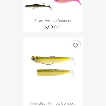
Stucki Vertical Bouncer
6,90 CHF
favorite_border
Fiiish Black Minnow Combo...