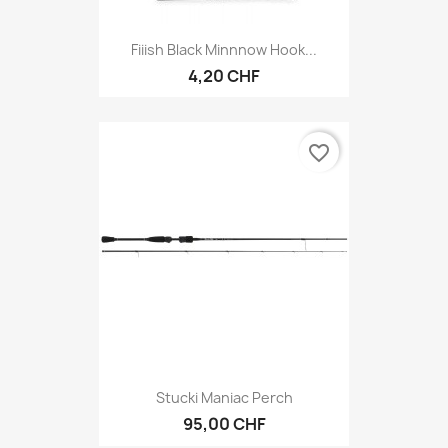
Fiiish Black Minnnow Hook...
4,20 CHF
favorite_border
Stucki Maniac Perch
95,00 CHF