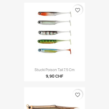
favorite_border
Stucki Poison Tail 7.5 Cm
9,90 CHF
favorite_border