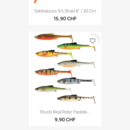
Sabbalures S/L Shad 8" / 20 Cm
15,90 CHF
favorite_border
Stucki Real Rider Paddle...
9,90 CHF