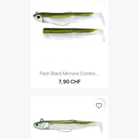
Fiiish Black Minnow Combo...
7,90 CHF
favorite_border