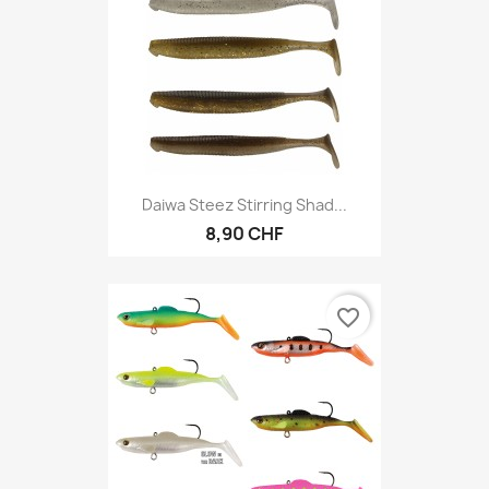
Daiwa Steez Stirring Shad...
8,90 CHF
favorite_border