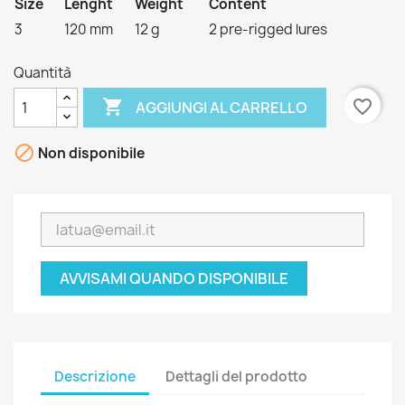
Size
Lenght
Weight
Content
3
120 mm
12 g
2 pre-rigged lures
Quantità

favorite_border
AGGIUNGI AL CARRELLO

Non disponibile
AVVISAMI QUANDO DISPONIBILE
Descrizione
Dettagli del prodotto