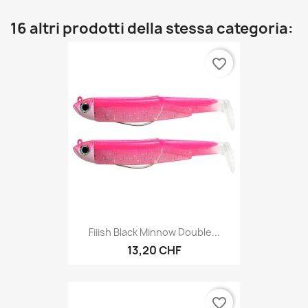
16 altri prodotti della stessa categoria:
favorite_border
Fiiish Black Minnow Double...
13,20 CHF
favorite_border