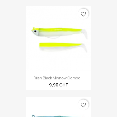
favorite_border
Fiiish Black Minnow Combo...
9,90 CHF
favorite_border