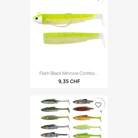
Fiiish Black Minnow Combo...
9,35 CHF
favorite_border