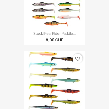
Stucki Real Rider Paddle...
8,90 CHF
favorite_border