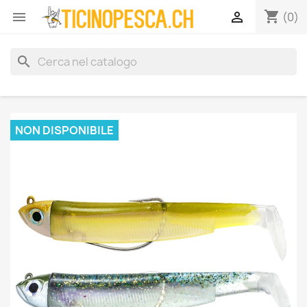
shopping_cart


(0)
search
NON DISPONIBILE