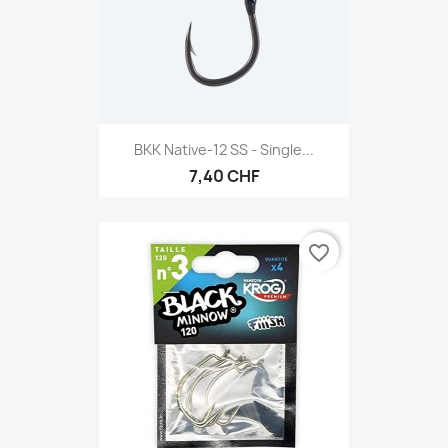
BKK Native-12 SS - Single...
7,40 CHF
favorite_border