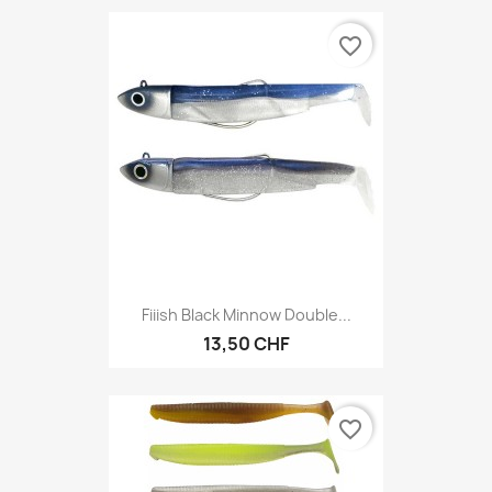
favorite_border
Fiiish Black Minnow Double...
13,50 CHF
favorite_border