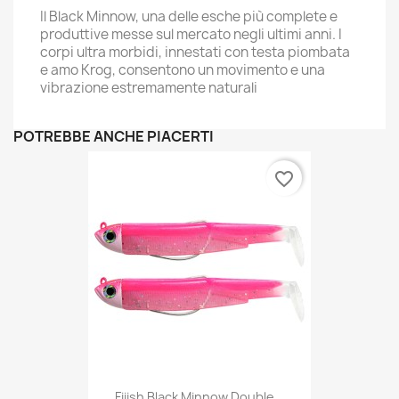
Il Black Minnow, una delle esche più complete e
produttive messe sul mercato negli ultimi anni. I
corpi ultra morbidi, innestati con testa piombata
e amo Krog, consentono un movimento e una
vibrazione estremamente naturali
POTREBBE ANCHE PIACERTI
favorite_border
Fiiish Black Minnow Double...