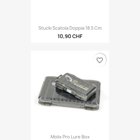
Stucki Scatola Doppia 18.5 Cm
10,90 CHF
favorite_border
Molix Pro Lure Box