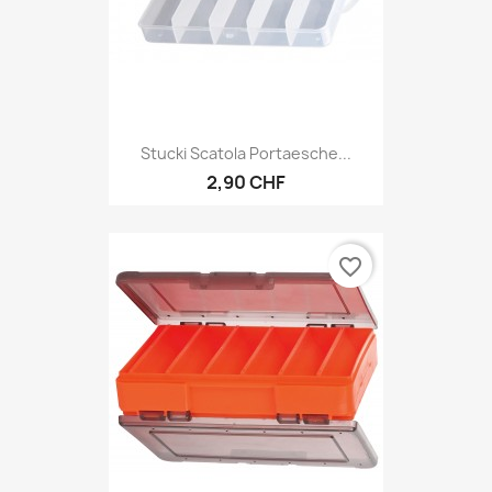
Stucki Scatola Portaesche...
2,90 CHF
favorite_border