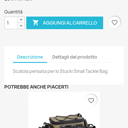
Quantità

favorite_border
AGGIUNGI AL CARRELLO
Descrizione
Dettagli del prodotto
Scatola pensata per lo Stucki Small Tackle Bag
POTREBBE ANCHE PIACERTI
favorite_border