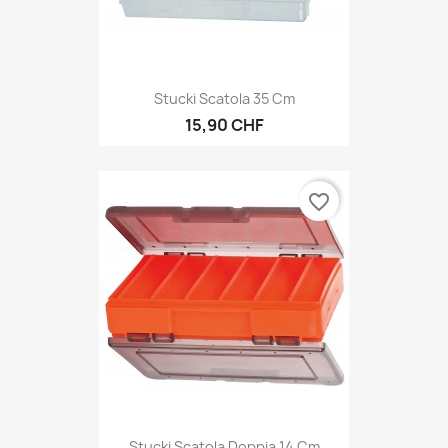
Stucki Scatola 35 Cm
15,90 CHF
favorite_border
Stucki Scatola Doppia 14 Cm