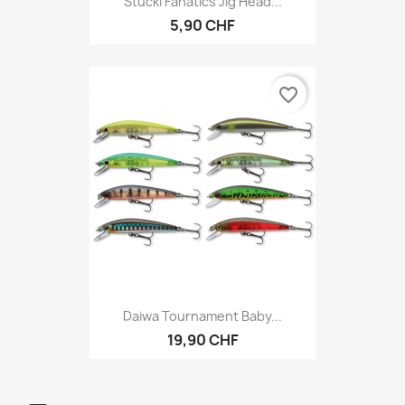
Stucki Fanatics Jig Head...
5,90 CHF
favorite_border
Daiwa Tournament Baby...
19,90 CHF