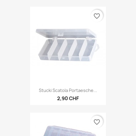
favorite_border
Stucki Scatola Portaesche...
2,90 CHF
favorite_border