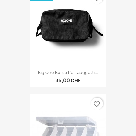
Big One Borsa Portaoggetti...
35,00 CHF
favorite_border