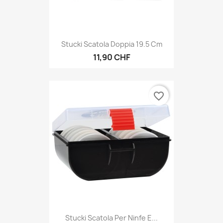
Stucki Scatola Doppia 19.5 Cm
11,90 CHF
favorite_border
Stucki Scatola Per Ninfe E...