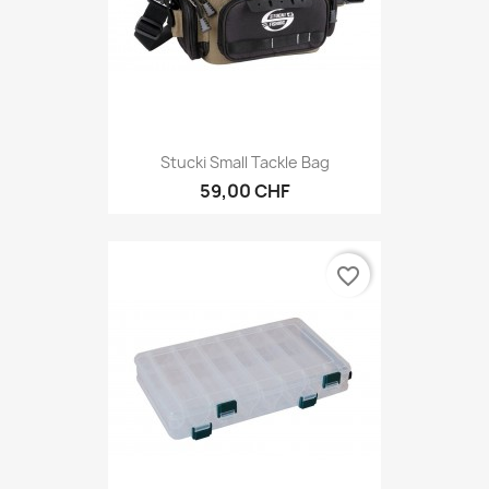
Stucki Small Tackle Bag
59,00 CHF
favorite_border