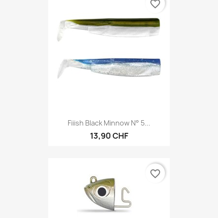
favorite_border
Fiiish Black Minnow N° 5...
13,90 CHF
favorite_border