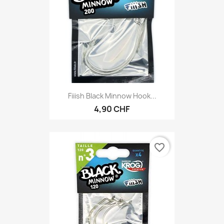
Fiiish Black Minnow Hook...
4,90 CHF
favorite_border