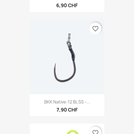
6,90 CHF
favorite_border
BKK Native-12 BL SS -...
7,90 CHF
favorite_border