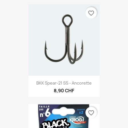
favorite_border
BKK Spear-21 SS - Ancorette
8,90 CHF
favorite_border