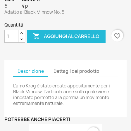
5
4 p
Adatto al Black Minnow No. 5
Quantità

favorite_border
AGGIUNGI AL CARRELLO
Descrizione
Dettagli del prodotto
L'amo Krog è stato creato appositamente per i
Black Minnow. L'articolazione sulla quale viene
innestato permette alla gomma un movimento
estremamente naturale.
POTREBBE ANCHE PIACERTI