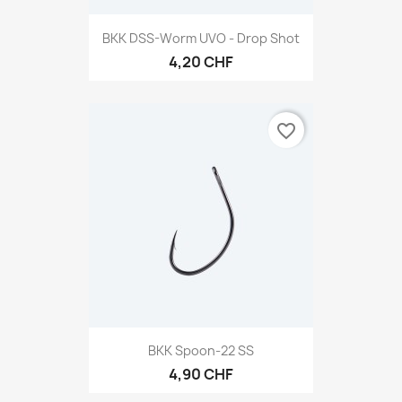
BKK DSS-Worm UVO - Drop Shot
4,20 CHF
favorite_border
BKK Spoon-22 SS
4,90 CHF