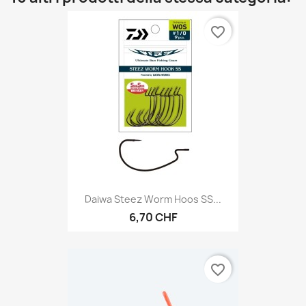
favorite_border
Daiwa Steez Worm Hoos SS...
6,70 CHF
favorite_border