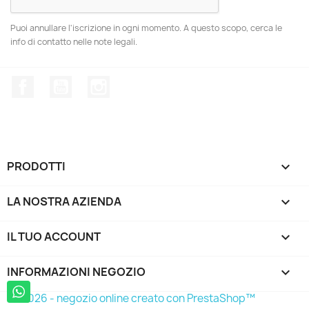
Puoi annullare l'iscrizione in ogni momento. A questo scopo, cerca le
info di contatto nelle note legali.
Facebook
YouTube
Instagram
PRODOTTI

LA NOSTRA AZIENDA

IL TUO ACCOUNT

INFORMAZIONI NEGOZIO
keyboard_arrow_down
© 2026 - negozio online creato con PrestaShop™