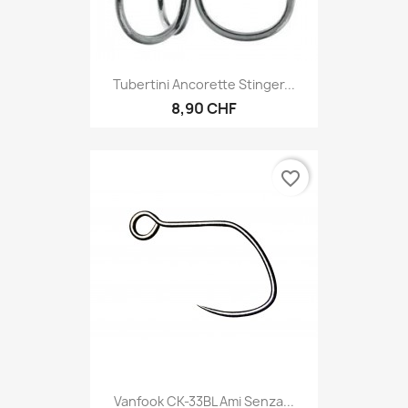
Tubertini Ancorette Stinger...
8,90 CHF
favorite_border
Vanfook CK-33BL Ami Senza...