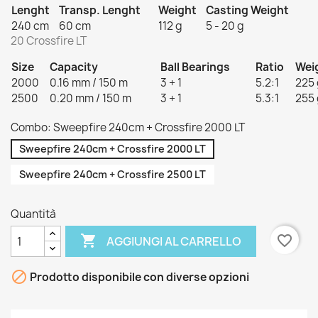
Lenght
Transp. Lenght
Weight
Casting Weight
240 cm
60 cm
112 g
5 - 20 g
20 Crossfire LT
Size
Capacity
Ball Bearings
Ratio
Wei
2000
0.16 mm / 150 m
3 + 1
5.2:1
225 
2500
0.20 mm / 150 m
3 + 1
5.3:1
255 
Combo: Sweepfire 240cm + Crossfire 2000 LT
Sweepfire 240cm + Crossfire 2000 LT
Sweepfire 240cm + Crossfire 2500 LT
Quantità

favorite_border
AGGIUNGI AL CARRELLO

Prodotto disponibile con diverse opzioni