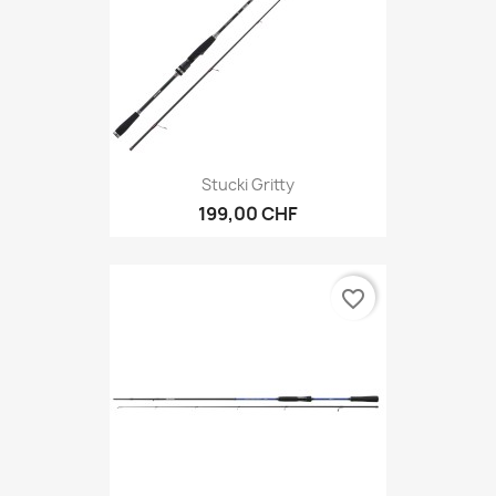
Stucki Gritty
199,00 CHF
favorite_border