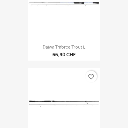
Daiwa Triforce Trout L
66,90 CHF
favorite_border