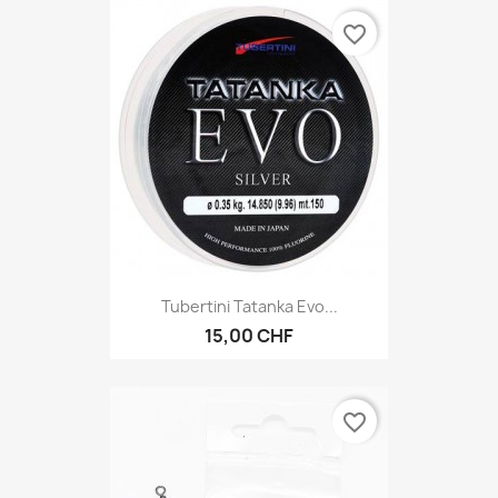
favorite_border
Tubertini Tatanka Evo...
15,00 CHF
favorite_border