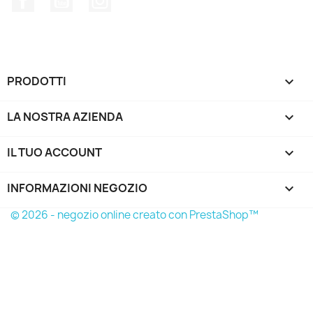
PRODOTTI

LA NOSTRA AZIENDA

IL TUO ACCOUNT

INFORMAZIONI NEGOZIO
keyboard_arrow_down
© 2026 - negozio online creato con PrestaShop™