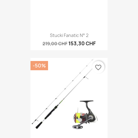
Stucki Fanatic N° 2
153,30 CHF
219,00 CHF
-50%
favorite_border