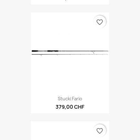
favorite_border
Stucki Fario
379,00 CHF
favorite_border