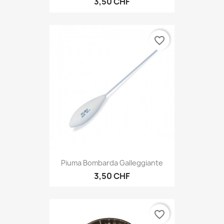
3,50 CHF
favorite_border
Piuma Bombarda Galleggiante
3,50 CHF
favorite_border