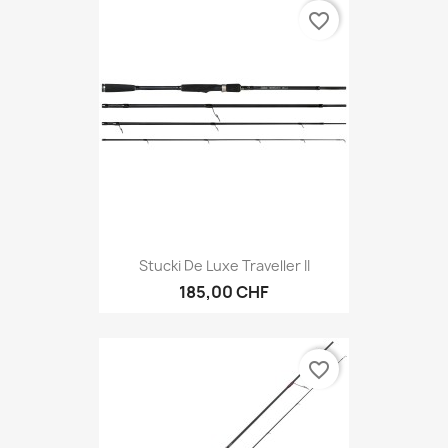
favorite_border
Stucki De Luxe Traveller II
185,00 CHF
favorite_border