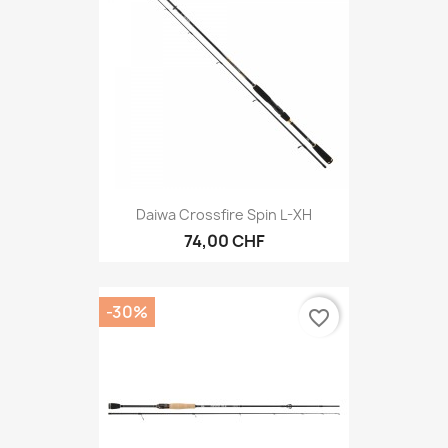
Daiwa Crossfire Spin L-XH
74,00 CHF
-30%
favorite_border