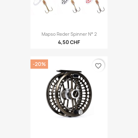
Mapso Reder Spinner N° 2
4,50 CHF
-20%
favorite_border