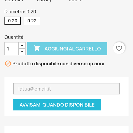
Diametro: 0.20
0.20
0.22
Quantità

favorite_border
AGGIUNGI AL CARRELLO

Prodotto disponibile con diverse opzioni
AVVISAMI QUANDO DISPONIBILE