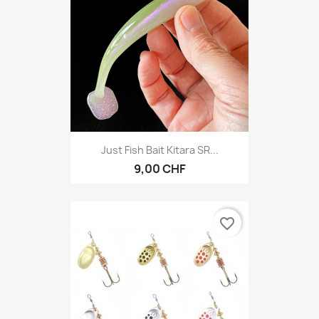
Just Fish Bait Kitara SR...
9,00 CHF
favorite_border