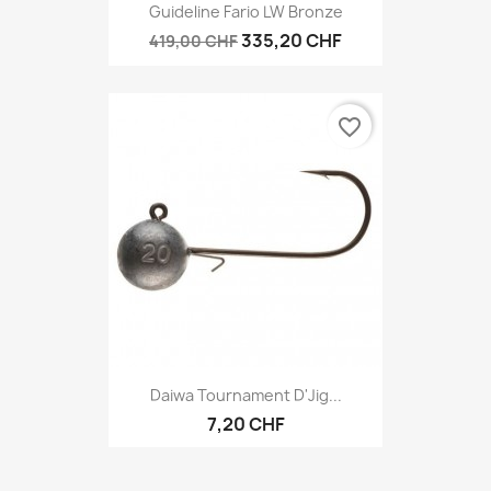
Guideline Fario LW Bronze
335,20 CHF
419,00 CHF
favorite_border
Daiwa Tournament D'Jig...
7,20 CHF