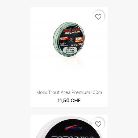
favorite_border
Molix Trout Area Premium 100m
11,50 CHF
favorite_border