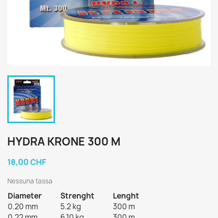
HYDRA KRONE 300 M
18,00 CHF
Nessuna tassa
Diameter
Strenght
Lenght
0.20 mm
5.2 kg
300 m
0.22 mm
6.10 kg
300 m