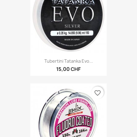
Tubertini Tatanka Evo...
15,00 CHF
favorite_border