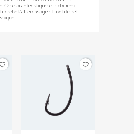
se. Ces caractéristiques combinées
rt crochet/atterrissage et font de cet
ssique.
vorite_border
favorite_border