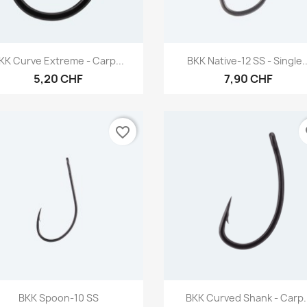
Aperçu rapide
Aperçu rapide


KK Curve Extreme - Carp...
BKK Native-12 SS - Single..
5,20 CHF
7,90 CHF
favorite_border
fa
Aperçu rapide
Aperçu rapide


BKK Spoon-10 SS
BKK Curved Shank - Carp..