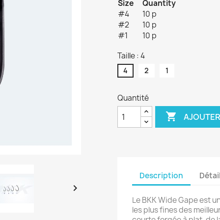
Size
Quantity
#4
10 p
#2
10 p
#1
10 p
Taille : 4
4
2
1
Quantité

AJOUTER
Description
Détai

Le BKK Wide Gape est un
les plus fines des meille
courte forgée à plat, de