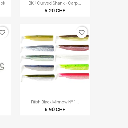
Aperçu rapide

ook
BKK Curved Shank - Carp...
5,20 CHF
vorite_border
favorite_border
Aperçu rapide

Fiiish Black Minnow N° 1...
6,90 CHF