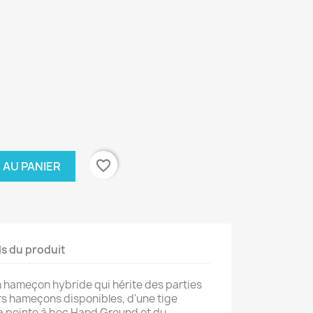
favorite_border
 AU PANIER
ls du produit
 hameçon hybride qui hérite des parties
urs hameçons disponibles, d'une tige
 la pointe à bec Hand Ground et du