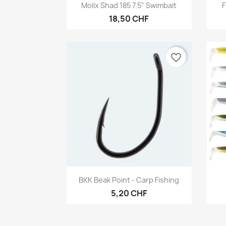
Aperçu rapide

Molix Shad 185 7.5" Swimbait
F
18,50 CHF
favorite_border
Aperçu rapide

BKK Beak Point - Carp Fishing
5,20 CHF