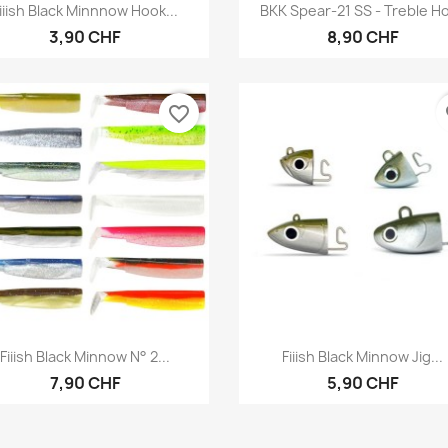
Aperçu rapide
Aperçu rapide


iiish Black Minnnow Hook...
BKK Spear-21 SS - Treble H
3,90 CHF
8,90 CHF
favorite_border
fa
Aperçu rapide
Aperçu rapide


Fiiish Black Minnow N° 2...
Fiiish Black Minnow Jig...
7,90 CHF
5,90 CHF