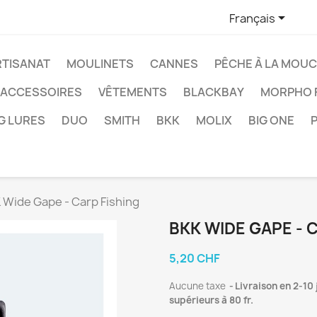

Français
RTISANAT
MOULINETS
CANNES
PÊCHE À LA MOU
ACCESSOIRES
VÊTEMENTS
BLACKBAY
MORPHO F
G LURES
DUO
SMITH
BKK
MOLIX
BIG ONE
 Wide Gape - Carp Fishing
BKK WIDE GAPE - 
5,20 CHF
Aucune taxe
Livraison en 2-10
supérieurs à 80 fr.