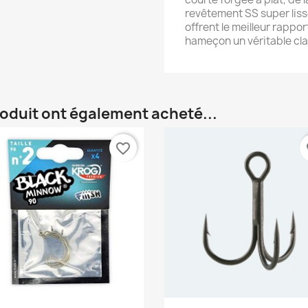
revêtement SS super lis
offrent le meilleur rappo
hameçon un véritable cla
roduit ont également acheté...
favorite_border
fa