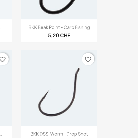
Aperçu rapide

.
BKK Beak Point - Carp Fishing
5,20 CHF
vorite_border
favorite_border
Aperçu rapide

.
BKK DSS-Worm - Drop Shot