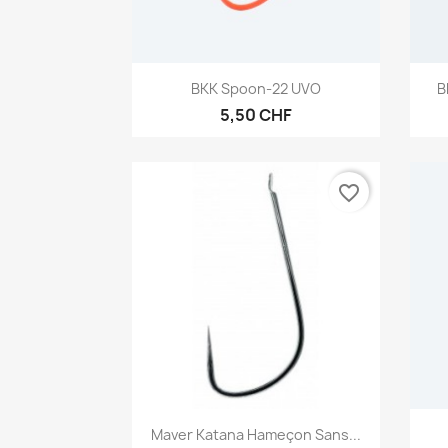
Aperçu rapide

BKK Spoon-22 UVO
B
5,50 CHF
favorite_border
Aperçu rapide

Maver Katana Hameçon Sans...