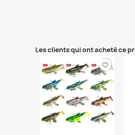
Les clients qui ont acheté ce p
favorite_border