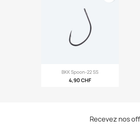
Aperçu rapide

BKK Spoon-22 SS
4,90 CHF
Recevez nos off