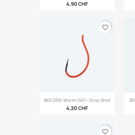
4,90 CHF
favorite_border
Aperçu rapide

BKK DSS-Worm UVO - Drop Shot
BK
4,20 CHF
favorite_border