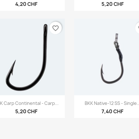
4,20 CHF
5,20 CHF
favorite_border
fa
Aperçu rapide
Aperçu rapide


K Carp Continental - Carp...
BKK Native-12 SS - Single..
5,20 CHF
7,40 CHF