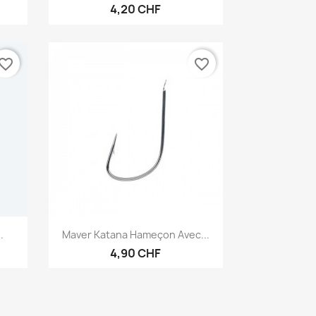
4,20 CHF
vorite_border
favorite_border
Aperçu rapide

.
Maver Katana Hameçon Avec...
4,90 CHF