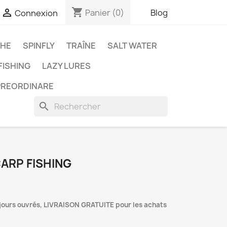
shopping_cart

Panier
(0)
Blog
Connexion
CHE
SPINFLY
TRAÎNE
SALT WATER
ISHING
LAZY LURES
PREORDINARE
search
CARP FISHING
 jours ouvrés, LIVRAISON GRATUITE pour les achats