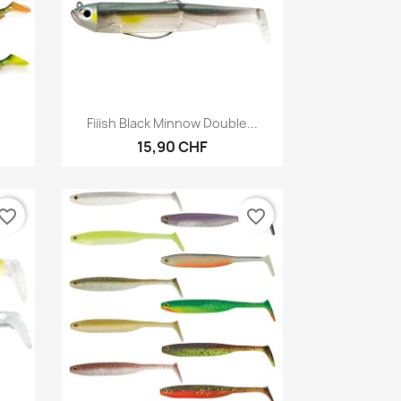
Vorschau

Fiiish Black Minnow Double...
15,90 CHF
vorite_border
favorite_border