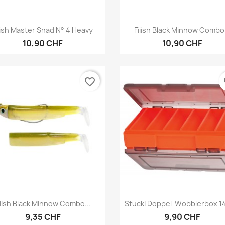
Vorschau
Vorschau


iish Master Shad N° 4 Heavy
Fiiish Black Minnow Combo.
10,90 CHF
10,90 CHF
favorite_border
fa
Vorschau
Vorschau


iiish Black Minnow Combo...
Stucki Doppel-Wobblerbox 1
9,35 CHF
9,90 CHF