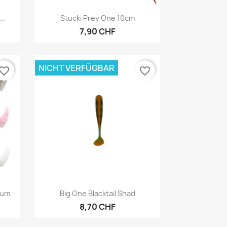
Vorschau

..
Stucki Prey One 10cm
7,90 CHF
NICHT VERFÜGBAR
vorite_border
favorite_border
Vorschau

ium
Big One Blacktail Shad
8,70 CHF