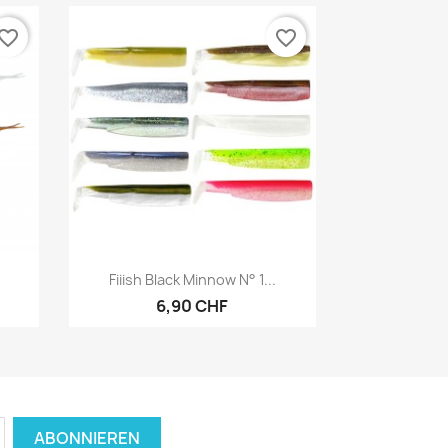
vorite_border
favorite_border
Vorschau

Fiiish Black Minnow N° 1...
6,90 CHF