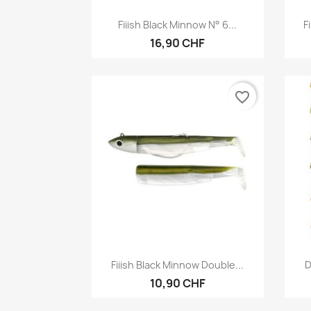
Vorschau

Fiiish Black Minnow N° 6...
F
16,90 CHF
favorite_border
Vorschau

Fiiish Black Minnow Double...
D
10,90 CHF