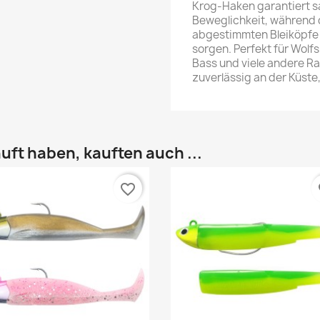
Krog-Haken garantiert 
Beweglichkeit, während
abgestimmten Bleiköpfe f
sorgen. Perfekt für Wolfs
Bass und viele andere Ra
zuverlässig an der Küste,
uft haben, kauften auch ...
favorite_border
fa