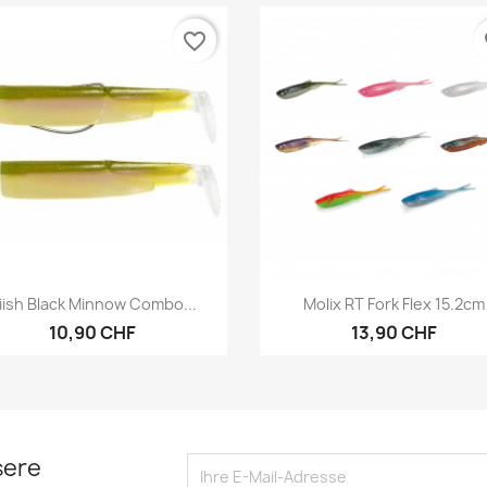
favorite_border
fa
Vorschau
Vorschau


iiish Black Minnow Combo...
Molix RT Fork Flex 15.2cm
10,90 CHF
13,90 CHF
sere