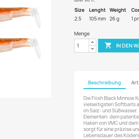
über 80 fr.
Size
Lenght
Weight
Co
2.5
105 mm
26 g
1 p
Menge

IN DEN 
Beschreibung
Art
Die Fiiish Black Minnow 
vielseitigsten Softbaits
im Salz- und Süßwasser. 
Elementen: dem patenti
Haken von VMC und dem 
sorgt für eine präzise un
Lebensdauer des Köders 