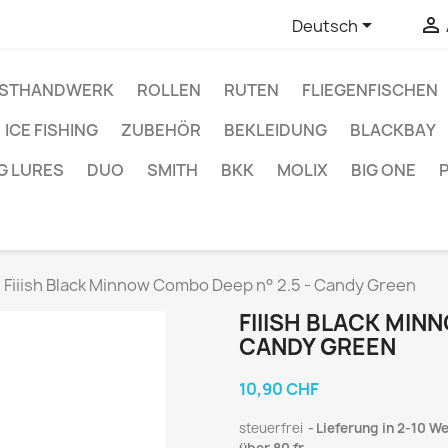


Deutsch
STHANDWERK
ROLLEN
RUTEN
FLIEGENFISCHEN
ICE FISHING
ZUBEHÖR
BEKLEIDUNG
BLACKBAY
G LURES
DUO
SMITH
BKK
MOLIX
BIG ONE
Fiiish Black Minnow Combo Deep n° 2.5 - Candy Green
FIIISH BLACK MIN
CANDY GREEN
10,90 CHF
steuerfrei
Lieferung in 2-10 