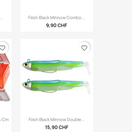
Vorschau

..
Fiiish Black Minnow Combo...
9,90 CHF
vorite_border
favorite_border
Vorschau

4 Cm
Fiiish Black Minnow Double...
15,90 CHF