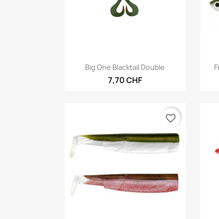
Vorschau

Big One Blacktail Double
F
7,70 CHF
favorite_border