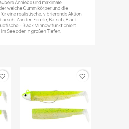
saubere Anhiebe und maximale
 der weiche Gummikörper und die
ür eine realistische, vibrierende Aktion
barsch, Zander, Forelle, Barsch, Black
ubfische – Black Minnow funktioniert
 im See oder in großen Tiefen.
vorite_border
favorite_border