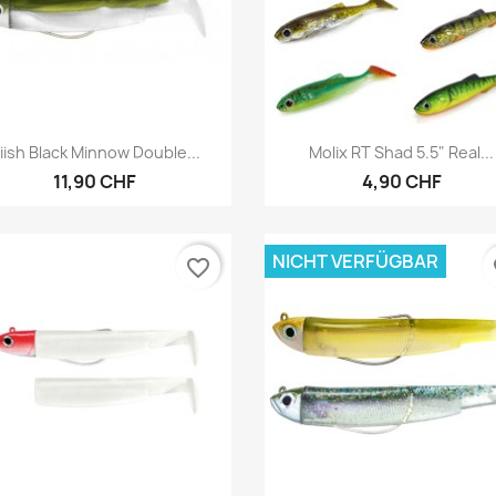
Vorschau
Vorschau


iiish Black Minnow Double...
Molix RT Shad 5.5" Real...
11,90 CHF
4,90 CHF
NICHT VERFÜGBAR
favorite_border
fa