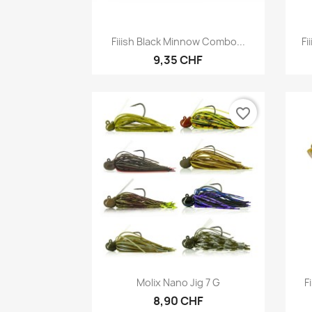
Vorschau

Fiiish Black Minnow Combo...
Fi
9,35 CHF
favorite_border
Vorschau

Molix Nano Jig 7 G
F
8,90 CHF