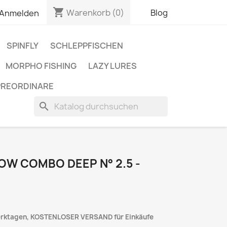
shopping_cart
Warenkorb
(0)
Blog
Anmelden
SPINFLY
SCHLEPPFISCHEN
MORPHO FISHING
LAZY LURES
PREORDINARE
search
NOW COMBO DEEP N° 2.5 -
Werktagen, KOSTENLOSER VERSAND für Einkäufe