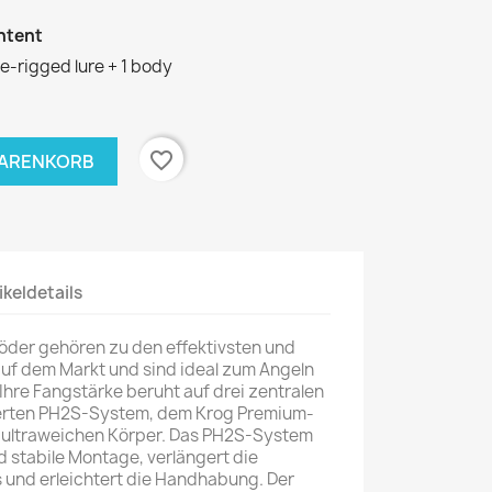
ntent
re-rigged lure + 1 body
favorite_border
WARENKORB
ikeldetails
Köder gehören zu den effektivsten und
 auf dem Markt und sind ideal zum Angeln
Ihre Fangstärke beruht auf drei zentralen
erten PH2S-System, dem Krog Premium-
ultraweichen Körper. Das PH2S-System
d stabile Montage, verlängert die
und erleichtert die Handhabung. Der