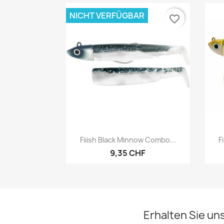
NICHT VERFÜGBAR
favorite_border
Vorschau

Fiiish Black Minnow Combo...
F
9,35 CHF
Erhalten Sie un