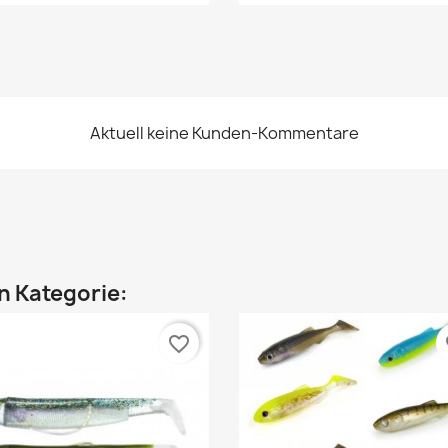
Aktuell keine Kunden-Kommentare
en Kategorie:
favorite_border
fa