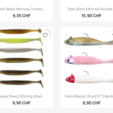
Vorschau
Vorschau


iiish Black Minnow Combo...
Fiiish Black Minnow Double.
9,35 CHF
15,90 CHF
favorite_border
fa
Vorschau
Vorschau


aiwa Steez Stirring Shad...
Fiiish Master Shad N° 3 Med
9,90 CHF
9,90 CHF