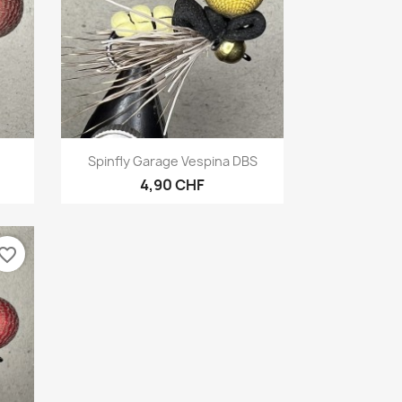
Vorschau

Spinfly Garage Vespina DBS
4,90 CHF
vorite_border