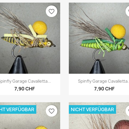
favorite_border
fa
Vorschau
Vorschau


pinfly Garage Cavalletta...
Spinfly Garage Cavalletta.
7,90 CHF
7,90 CHF
HT VERFÜGBAR
NICHT VERFÜGBAR
favorite_border
fa