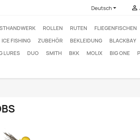


Deutsch
STHANDWERK
ROLLEN
RUTEN
FLIEGENFISCHEN
ICE FISHING
ZUBEHÖR
BEKLEIDUNG
BLACKBAY
G LURES
DUO
SMITH
BKK
MOLIX
BIG ONE
DBS