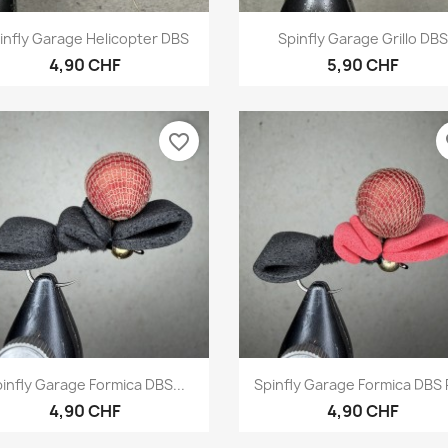
Vorschau
Vorschau


infly Garage Helicopter DBS
Spinfly Garage Grillo DBS
4,90 CHF
5,90 CHF
favorite_border
fa
Vorschau
Vorschau


infly Garage Formica DBS...
Spinfly Garage Formica DBS
4,90 CHF
4,90 CHF