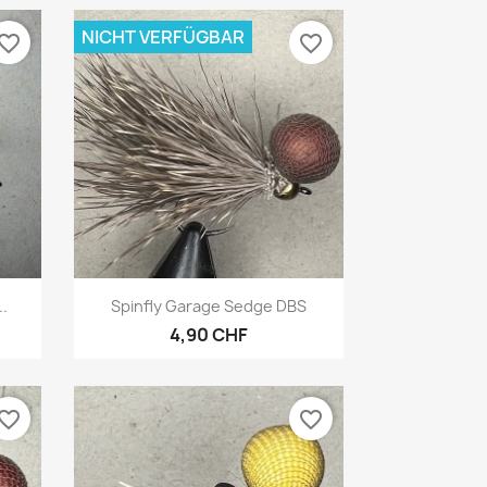
NICHT VERFÜGBAR
vorite_border
favorite_border
Vorschau

..
Spinfly Garage Sedge DBS
4,90 CHF
vorite_border
favorite_border