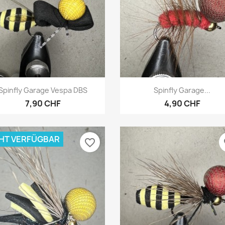
Vorschau
Vorschau


Spinfly Garage Vespa DBS
Spinfly Garage...
7,90 CHF
4,90 CHF
HT VERFÜGBAR
favorite_border
fa