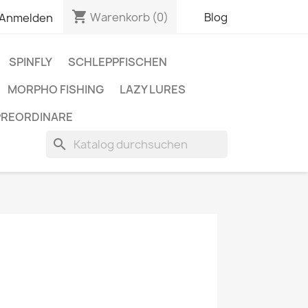
shopping_cart
Warenkorb
(0)
Blog
Anmelden
SPINFLY
SCHLEPPFISCHEN
MORPHO FISHING
LAZY LURES
PREORDINARE
search