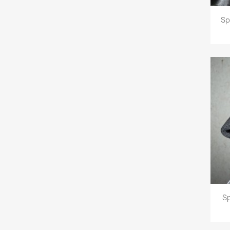
Sp
Sp