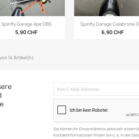
Vorschau
Vorschau


Spinfly Garage Ape DBS
Spinfly Garage Calabrone 
5,90 CHF
6,90 CHF
 von 14 Artikel(n)
sere
d
e
Sie können Ihr Einverständnis jederzeit widerru
Kontaktinformationen finden Sie u. a. in der Da