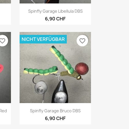
Vorschau

Spinfly Garage Libellula DBS
6,90 CHF
NICHT VERFÜGBAR
vorite_border
favorite_border
Vorschau

 Red
Spinfly Garage Bruco DBS
6,90 CHF