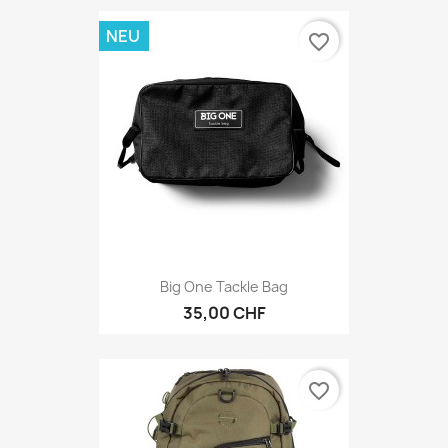
NEU
favorite_border
Big One Tackle Bag
35,00 CHF
favorite_border