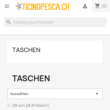
shopping_cart


(0)
search
TASCHEN
TASCHEN

Auswählen
1 - 28 von 28 Artikel(n)