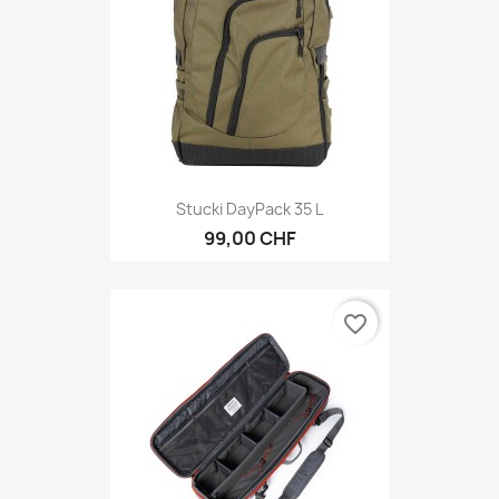
Stucki DayPack 35 L
99,00 CHF
favorite_border