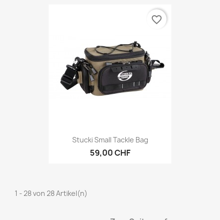
favorite_border
Stucki Small Tackle Bag
59,00 CHF
1 - 28 von 28 Artikel(n)