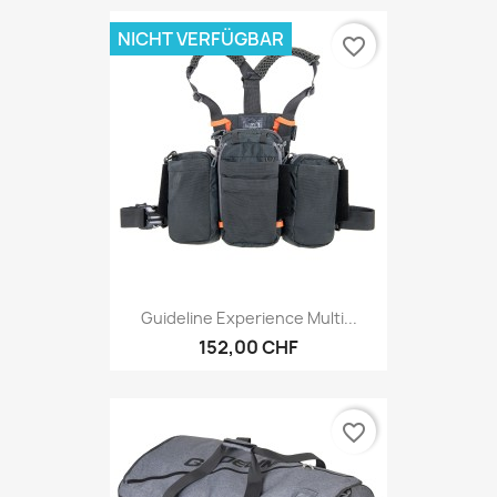
NICHT VERFÜGBAR
favorite_border
Guideline Experience Multi...
152,00 CHF
favorite_border