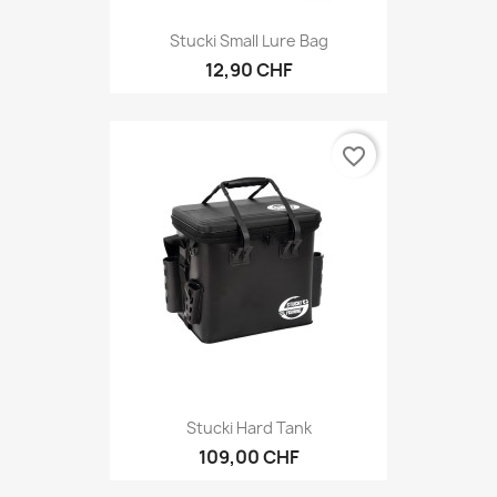
Stucki Small Lure Bag
12,90 CHF
favorite_border
Stucki Hard Tank
109,00 CHF