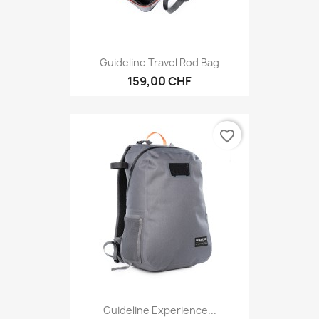
Guideline Travel Rod Bag
159,00 CHF
favorite_border
Guideline Experience...