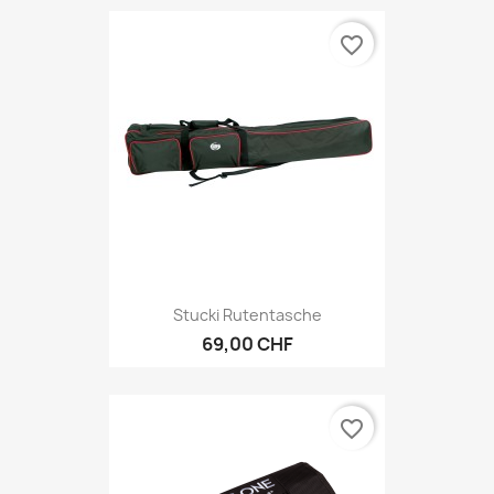
favorite_border
Stucki Rutentasche
69,00 CHF
favorite_border