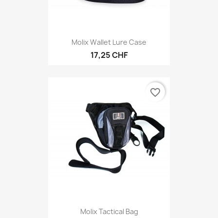
Molix Wallet Lure Case
17,25 CHF
favorite_border
Molix Tactical Bag