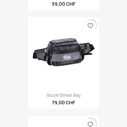
59,00 CHF
favorite_border
Stucki Street Bag
79,00 CHF
favorite_border