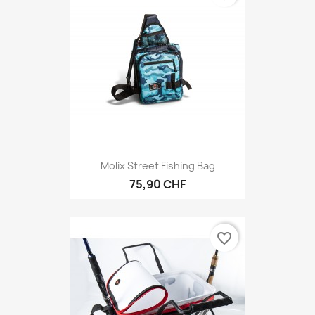
Molix Street Fishing Bag
75,90 CHF
favorite_border