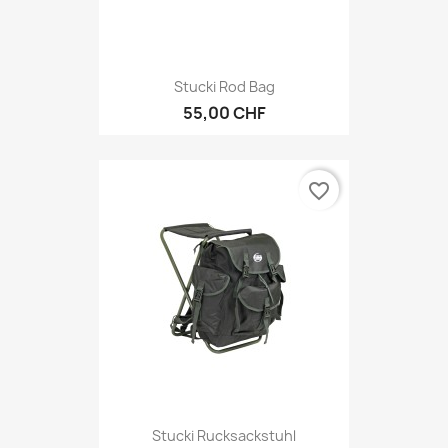
Stucki Rod Bag
55,00 CHF
favorite_border
Stucki Rucksackstuhl