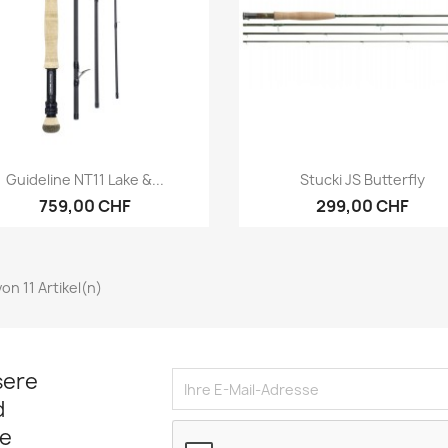
Vorschau
Vorschau


Guideline NT11 Lake &...
Stucki JS Butterfly
759,00 CHF
299,00 CHF
 von 11 Artikel(n)
sere
d
e