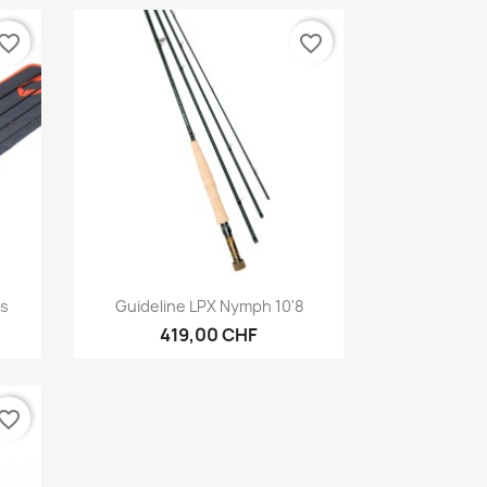
vorite_border
favorite_border
Vorschau

es
Guideline LPX Nymph 10'8
419,00 CHF
vorite_border