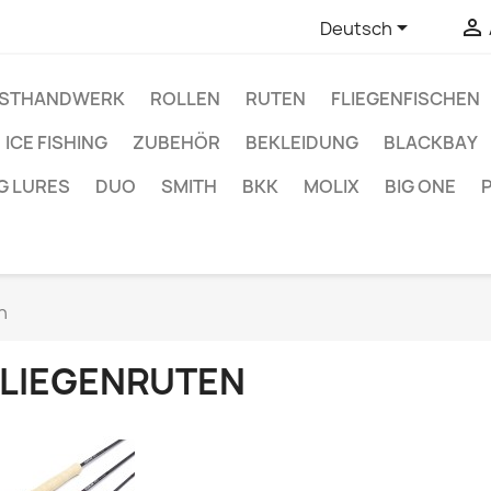


Deutsch
STHANDWERK
ROLLEN
RUTEN
FLIEGENFISCHEN
ICE FISHING
ZUBEHÖR
BEKLEIDUNG
BLACKBAY
G LURES
DUO
SMITH
BKK
MOLIX
BIG ONE
n
FLIEGENRUTEN