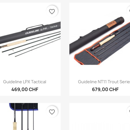
favorite_border
fa
Vorschau
Vorschau


Guideline LPX Tactical
Guideline NT11 Trout Seri
469,00 CHF
679,00 CHF
favorite_border
fa