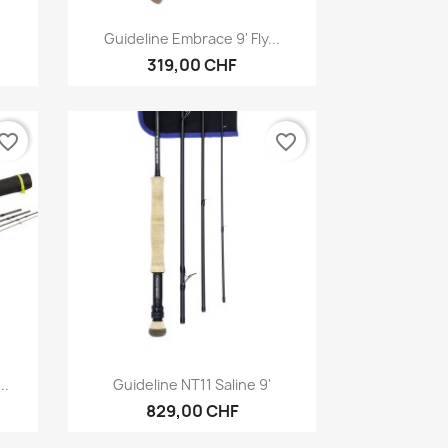
Vorschau

Guideline Embrace 9' Fly...
319,00 CHF
vorite_border
favorite_border
Vorschau

..
Guideline NT11 Saline 9'
829,00 CHF