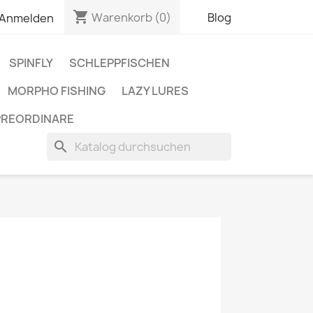
shopping_cart
Warenkorb
(0)
Blog
Anmelden
SPINFLY
SCHLEPPFISCHEN
MORPHO FISHING
LAZY LURES
PREORDINARE
search