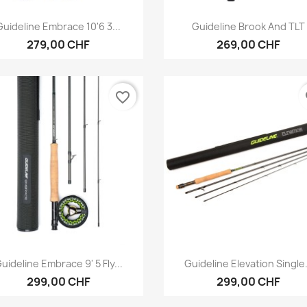
Vorschau
Vorschau


Guideline Embrace 10'6 3...
Guideline Brook And TLT
279,00 CHF
269,00 CHF
favorite_border
fa
Vorschau
Vorschau


uideline Embrace 9' 5 Fly...
Guideline Elevation Single.
299,00 CHF
299,00 CHF