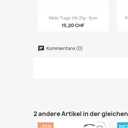
Vorschau

Molix Trago Vib 21g - 6cm
F
15,20 CHF
Kommentare (0)
2 andere Artikel in der gleiche
-25%
NIC