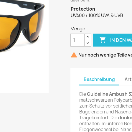
über 80 fr.
Protection
UV400 / 100% UVA & UVB
Menge

IN DEN 

Nur noch wenige Teile v
Beschreibung
Art
Die
Guideline Ambush 3X
mattschwarzen Polycarb
zum Schutz vor seitliche
Bügelenden und Nasenpa
Tragekomfort. Die
dunke
enthalten im unteren Ber
Fliegenwechsel bei Nahsi