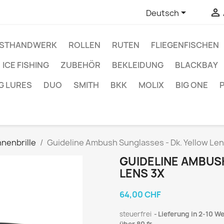


Deutsch
STHANDWERK
ROLLEN
RUTEN
FLIEGENFISCHEN
ICE FISHING
ZUBEHÖR
BEKLEIDUNG
BLACKBAY
G LURES
DUO
SMITH
BKK
MOLIX
BIG ONE
nnenbrille
Guideline Ambush Sunglasses - Dk. Yellow Len
GUIDELINE AMBUS
LENS 3X
64,00 CHF
steuerfrei
Lieferung in 2-10 