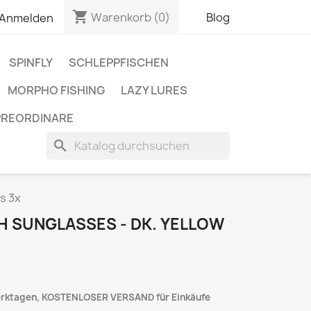
shopping_cart
Warenkorb
(0)
Blog
Anmelden
SPINFLY
SCHLEPPFISCHEN
MORPHO FISHING
LAZY LURES
PREORDINARE
search
s 3x
H SUNGLASSES - DK. YELLOW
Werktagen, KOSTENLOSER VERSAND für Einkäufe