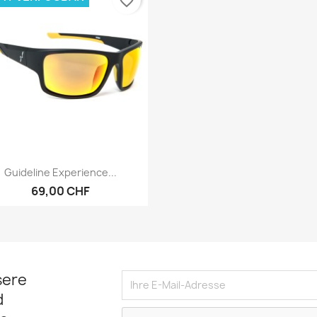
favorite_border
Vorschau

Guideline Experience...
69,00 CHF
sere
d