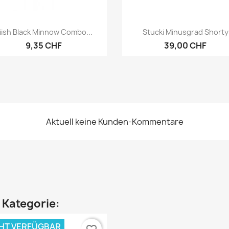
Vorschau
Vorschau


iiish Black Minnow Combo...
Stucki Minusgrad Shorty
9,35 CHF
39,00 CHF
Aktuell keine Kunden-Kommentare
n Kategorie:
HT VERFÜGBAR