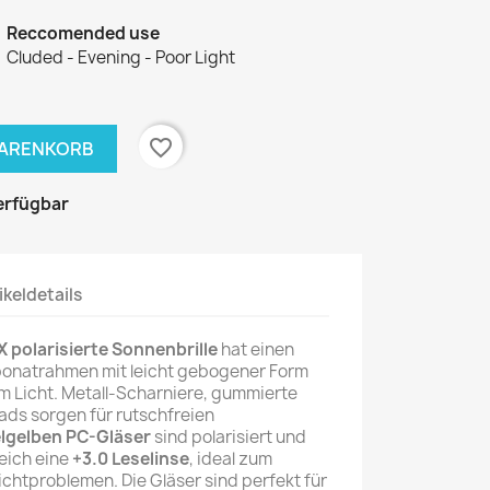
Reccomended use
Cluded - Evening - Poor Light
favorite_border
WARENKORB
erfügbar
ikeldetails
 polarisierte Sonnenbrille
hat einen
onatrahmen mit leicht gebogener Form
m Licht. Metall-Scharniere, gummierte
ds sorgen für rutschfreien
lgelben PC-Gläser
sind polarisiert und
eich eine
+3.0 Leselinse
, ideal zum
chtproblemen. Die Gläser sind perfekt für