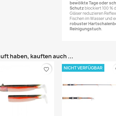
bewölkte Tage oder sc
Schutz
blockiert 100 % d
Gläser reduzieren Reflex
Fischen im Wasser und erh
robuster Hartschalenb
Reinigungstuch
.
uft haben, kauften auch ...
NICHT VERFÜGBAR
favorite_border
fa