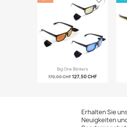
favorite_border
Vorschau

Big One Blinkers
127,50 CHF
170,00 CHF
Erhalten Sie un
Neuigkeiten un