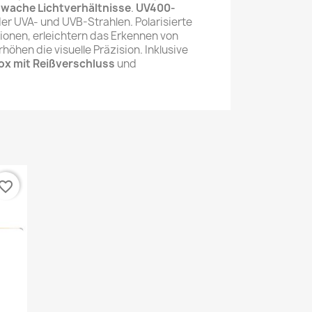
hwache Lichtverhältnisse
.
UV400-
er UVA- und UVB-Strahlen. Polarisierte
ionen, erleichtern das Erkennen von
öhen die visuelle Präzision. Inklusive
ox mit Reißverschluss
und
vorite_border