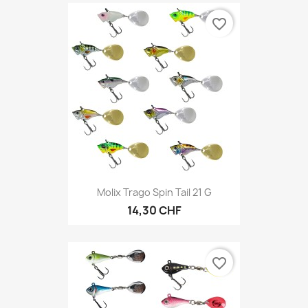
favorite_border
Molix Trago Spin Tail 21 G
14,30 CHF
favorite_border