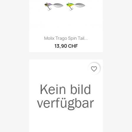
Molix Trago Spin Tail...
13,90 CHF
favorite_border