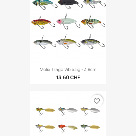
Molix Trago Vib 5.5g - 3.8cm
13,60 CHF
favorite_border