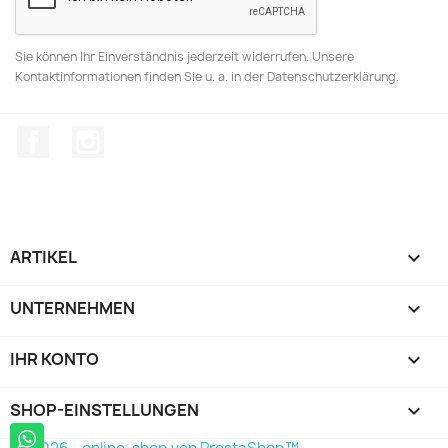
Sie können Ihr Einverständnis jederzeit widerrufen. Unsere
Kontaktinformationen finden Sie u. a. in der Datenschutzerklärung.
Facebook
Instagram
ARTIKEL

UNTERNEHMEN

IHR KONTO

SHOP-EINSTELLUNGEN
keyboard_arrow_down