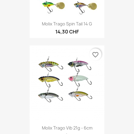
Molix Trago Spin Tail 14 G
14,30 CHF
favorite_border
Molix Trago Vib 21g - 6cm