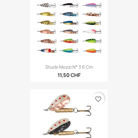
Stucki Mozzi N° 3 6 Cm
11,50 CHF
favorite_border