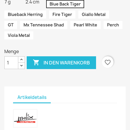
7 g
2.4 cm
Blue Back Tiger
Blueback Herring
Fire Tiger
Giallo Metal
GT
Mx Tennessee Shad
Pearl White
Perch
Viola Metal
Menge

favorite_border
IN DEN WARENKORB
Artikeldetails