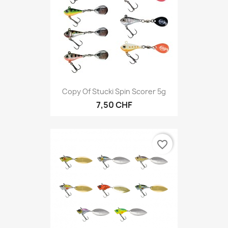
Copy Of Stucki Spin Scorer 5g
7,50 CHF
favorite_border