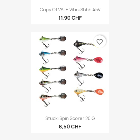
Copy Of VALE VibraShhh 45V
11,90 CHF
favorite_border
Stucki Spin Scorer 20 G
8,50 CHF