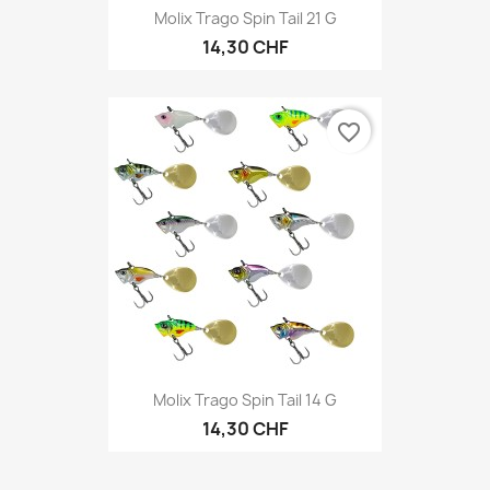
Molix Trago Spin Tail 21 G
14,30 CHF
favorite_border
Molix Trago Spin Tail 14 G
14,30 CHF