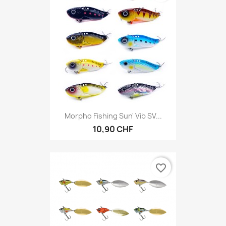
Morpho Fishing Sun' Vib SV...
10,90 CHF
favorite_border