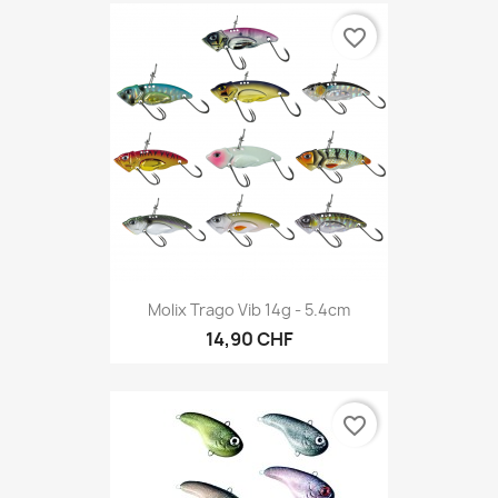
favorite_border
Molix Trago Vib 14g - 5.4cm
14,90 CHF
favorite_border