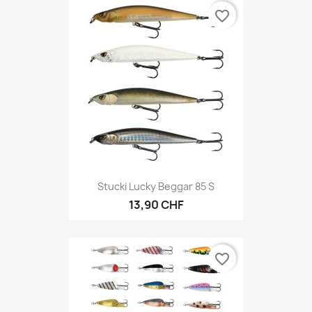
favorite_border
Stucki Lucky Beggar 85 S
13,90 CHF
favorite_border