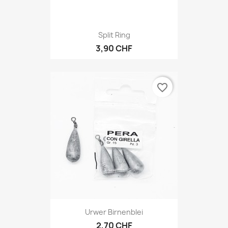
Split Ring
3,90 CHF
favorite_border
Urwer Birnenblei
2,70 CHF