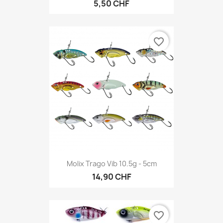
5,50 CHF
favorite_border
Molix Trago Vib 10.5g - 5cm
14,90 CHF
favorite_border