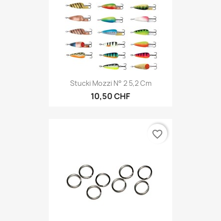
Stucki Mozzi N° 2 5,2 Cm
10,50 CHF
favorite_border