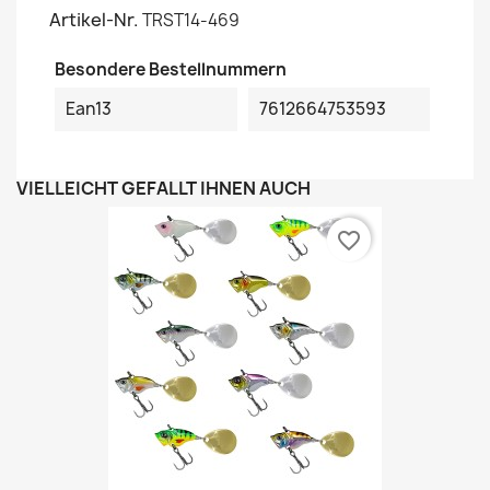
Artikel-Nr.
TRST14-469
Besondere Bestellnummern
Ean13
7612664753593
VIELLEICHT GEFÄLLT IHNEN AUCH
favorite_border