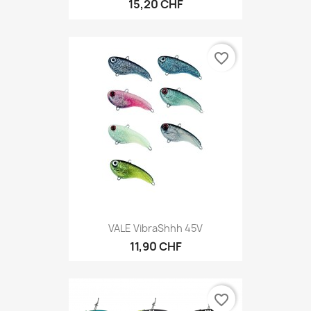
15,20 CHF
favorite_border
VALE VibraShhh 45V
11,90 CHF
favorite_border