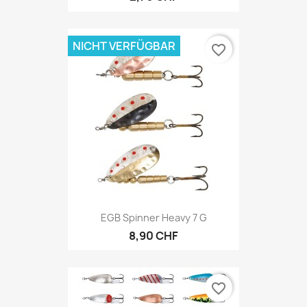
NICHT VERFÜGBAR
favorite_border
EGB Spinner Heavy 7 G
8,90 CHF
favorite_border