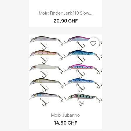
Molix Finder Jerk 110 Slow...
20,90 CHF
favorite_border
Molix Jubarino
14,50 CHF