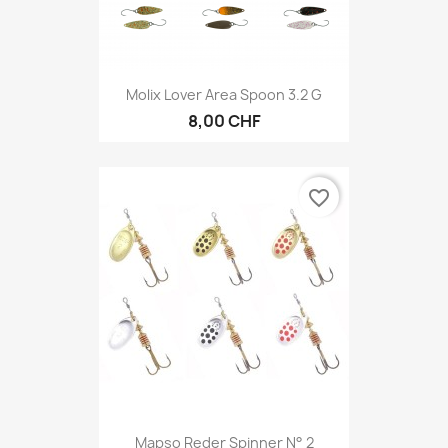
Molix Lover Area Spoon 3.2 G
8,00 CHF
favorite_border
Mapso Reder Spinner N° 2