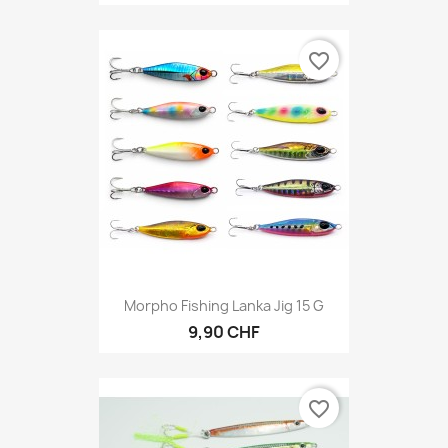
favorite_border
Morpho Fishing Lanka Jig 15 G
9,90 CHF
favorite_border