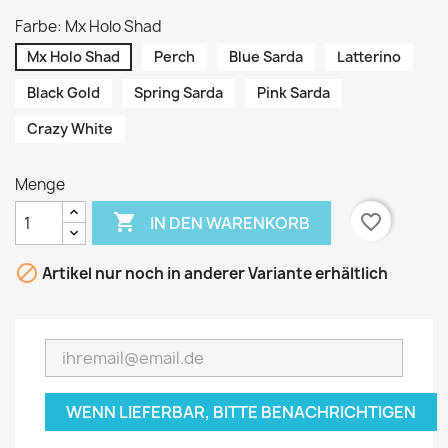
Farbe: Mx Holo Shad
Mx Holo Shad
Perch
Blue Sarda
Latterino
Black Gold
Spring Sarda
Pink Sarda
Crazy White
Menge

favorite_border
IN DEN WARENKORB

Artikel nur noch in anderer Variante erhältlich
WENN LIEFERBAR, BITTE BENACHRICHTIGEN