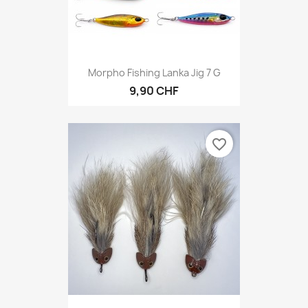
Morpho Fishing Lanka Jig 7 G
9,90 CHF
favorite_border