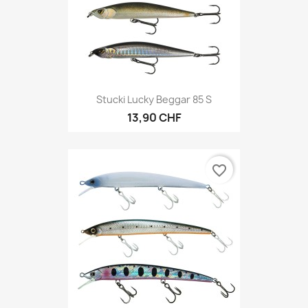
Stucki Lucky Beggar 85 S
13,90 CHF
favorite_border