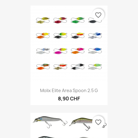
favorite_border
Molix Elite Area Spoon 2.5 G
8,90 CHF
favorite_border