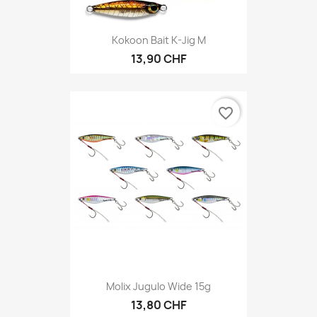
Kokoon Bait K-Jig M
13,90 CHF
favorite_border
Molix Jugulo Wide 15g
13,80 CHF