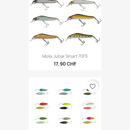
Molix Jubar Smart 70FS
17,90 CHF
favorite_border