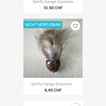
Spinfly Garage Scazzone
10,90 CHF
NICHT VERFÜGBAR
favorite_border
Spinfly Garage Scazzone...
8,90 CHF